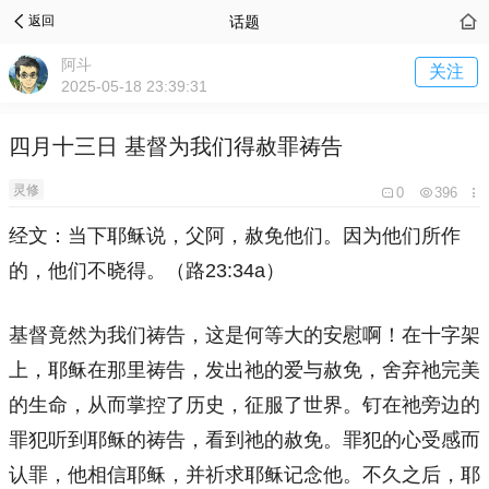
话题
返回
阿斗
关注
2025-05-18 23:39:31
四月十三日 基督为我们得赦罪祷告
灵修
0
396
经文：
当下耶稣说，父阿，赦免他们。因为他们所作
的，他们不晓得。（路23:34a）
基督竟然为我们祷告，这是何等大的安慰啊！在十字架
上，耶稣在那里祷告，发出祂的爱与赦免，舍弃祂完美
的生命，从而掌控了历史，征服了世界。钉在祂旁边的
罪犯听到耶稣的祷告，看到祂的赦免。罪犯的心受感而
认罪，他相信耶稣，并祈求耶稣记念他。不久之后，耶