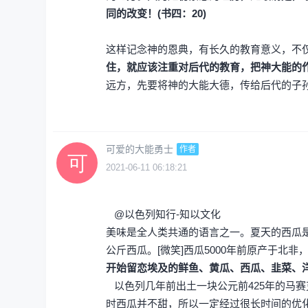
同的改变！(书四：20)
这样记念神的恩典，有长久的教育意义，不
住，就应该注重对后代的教育，把神大能的
远方，先要将神的大能大德，传给后代的子
可爱的大能勇士
作者
2021-06-11 06:18:21
@以色列知行-知以文化
美味是全人类共通的语言之一。夏天的西瓜
公斤西瓜。[微笑]西瓜5000年前原产于北非，
开始留恋埃及的鲜鱼、黄瓜、西瓜、韭菜、
以色列几年前出土一块公元前425年的马
时西瓜并不甜，所以一定经过很长时间的优