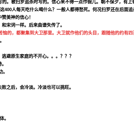
中写的。被扫罗追杀时写的。信心来不得一点作假儿。朝不保夕，有上
。这400人每天吃什么喝什么？一般人都得愁死。何况扫罗还在后面追
中赞美神的信心！
，和宋词一样。后来曲谱失传了。
苦恼的，都聚集到大卫那里。大卫就作他们的头目，跟随他的约有四
。
。逃避原生家庭的不开心。。。？？？
侍。
功。
失败之后，会冷淡。冷淡也可以挑旺。
。
体。