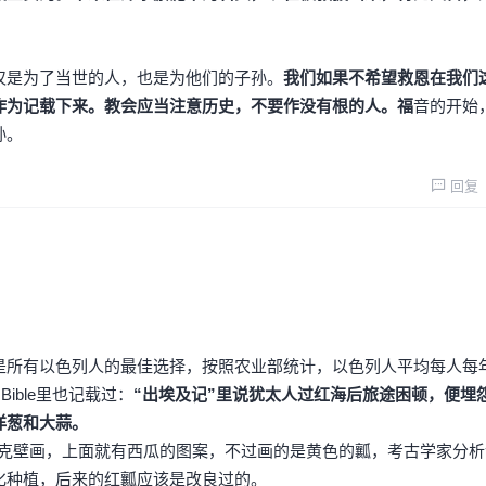
仅是为了当世的人，也是为他们的子孙。
我们如果不希望救恩在我们
作为记载下来。教会应当注意历史，不要作没有根的人。福
音的开始
孙。
回复
是所有以色列人的最佳选择，按照农业部统计，以色列人平均每人每年
Bible里也记载过：
“出埃及记”里说犹太人过红海后旅途困顿，便埋
洋葱和大蒜。
赛克壁画，上面就有西瓜的图案，不过画的是黄色的瓤，考古学家分析
化种植，后来的红瓤应该是改良过的。