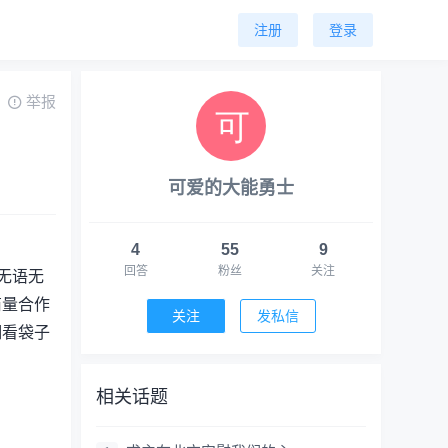
注册
登录
举报
可爱的大能勇士
4
55
9
回答
粉丝
关注
无语无
商量合作
关注
发私信
细看袋子
相关话题