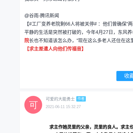
@谷雨-腾讯新闻
【#工厂变养老院剩66人将被关停# ：他们曾确保“
平静的生活是突然被打破的，今年4月27日，东风
院
长也不知道该怎么办，“现在这么多老人还住在这
【求主差遣人向他们传福音】
收
可爱的大能勇士
作者
2021-06-11 15:32:27
求主作她灵里的父亲，灵里的良人。求主