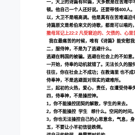
一，大卫的诗篇有80篇，大多数是在苦难
顿。他自己一个人还好说。还要带领400人
以，大卫不是唱高调。他是真有在苦难逼迫
诗篇原文是希伯来文的诗歌，都是可以唱的
撒母耳记上22:2
凡受窘迫的、欠债的、心里
我在最痛苦的时候，唯有《诗篇》能安慰我
二，服侍神，不是为了逃避什么。
逃避在韩国的被骗。逃避在社会上的不如意
一开始，侍奉的动机就错了。无法长久的服
往往，你在社会上不成功；在教诲里 也不成
侍奉神，不是逃避面对现实的避难所。
三，起初的火热，爱心，责任，在遭受侍奉
四，侍奉神，不是操控神。
1，你不能操控团契的解散，学生的来去。
2，你不能操控 学生 想什么。空闲的时间
3，你也无法操控自己的心思意念，气息，身
五，不要让小羊初信徒跌倒。
讲自己的软弱，是需要时机的。