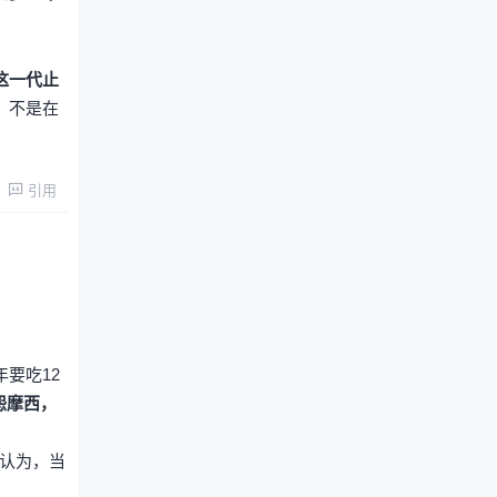
这一代止
，不是在
引用
要吃12
怨摩西，
认为，当