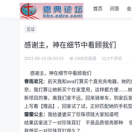
首页
问答
会
见证
感谢主，神在细节中看顾我们
2021-06-10 08:50:53
1008次阅读
3个评论
感谢主，神在细节中看顾我们
春雨弟兄
：前天我和ava打算买个直充充电器，她
奈，我打算让她新买个在家里用，这样都方便……
新项目的事，离我们家不远，回来骑单车，到家后
上写着【赠品】，回家试了试，正好匹配她的手机
蓥蓥公主：
我给婆婆买了珍珠项链大家知道吧
结果店家送了一对珍珠耳钉 不是品质很亮那种 
我想买一对珍珠耳钉很久了