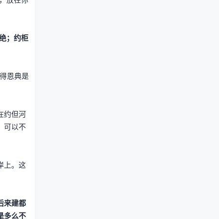
绝；约柜
有得恩典是
在约但河
，可以不
岸上。这
后来建都
是多么不