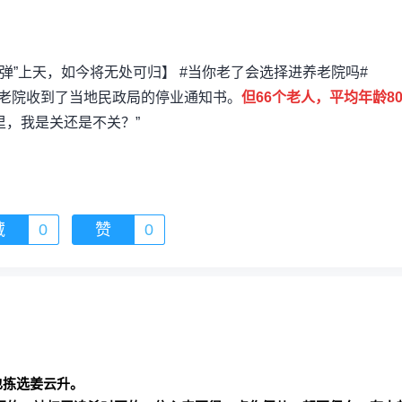
两弹”上天，如今将无处可归】 #当你老了会选择进养老院吗#
养老院收到了当地民政局的停业通知书。
但66个老人，平均年龄8
里，我是关还是不关？”
藏
0
赞
0
也拣选姜云升。