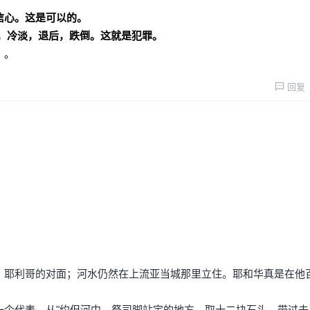
信心。这是可以的。
，冷淡，退后，跌倒。这就是犯罪。
。
。
回复
，耶利哥的对面；河水仍然在上流亚当城那里立住。耶和华真是在他
一个代表，从"约但河中，祭司脚站定的地方，取十二块石头，带过去