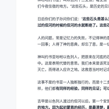
们今夜住宿的地方。”这些石头，是历史的见
日后你们的子孙问你们说："
这些石头是甚么
过约但河的时候约但河的水就断绝了。这些石头
人的问题，常是记忆力的失败，不记得神的恩
一回事；人得了神的恩典，却忘了恩，是一
神叫约书亚吩咐以色列人，把原来在河底的
中。这是表明代替的意思。我们本来是该死
灭亡，而得进入应许之地。这救恩当时时记念。
这事不是约书亚一人独断独行的，而是十二
样，他们都
有同样的经验，同样的见证；可
吉甲是以色列人渡过约但河以后，第一个安
的地方。因为起初蒙恩的经历，是最清楚，