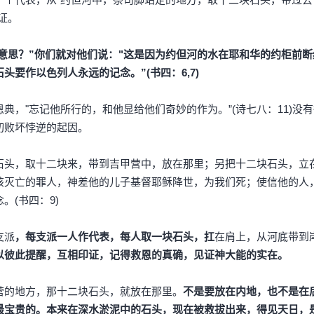
证。
意思？”你们就对他们说："这是因为约但河的水在耶和华的约柜前断
要作以色列人永远的记念。”(书四：6,7)
典，"忘记他所行的，和他显给他们奇妙的作为。”(诗七八：11)没
切败坏悖逆的起因。
石头，取十二块来，带到吉甲营中，放在那里；另把十二块石头，立
该灭亡的罪人，神差他的儿子基督耶稣降世，为我们死；使信他的人
(书四：9)
支派
，每支派一人作代表，每人取一块石头，扛
在肩上，从河底带到
以彼此提醒，互相印证，记得救恩的真确，见证神大能的实在。
营的地方，那十二块石头，就放在那里。
不是要放在内地，也不是在
最宝贵的。本来在深水淤泥中的石头，现在被救拔出来，得见天日，