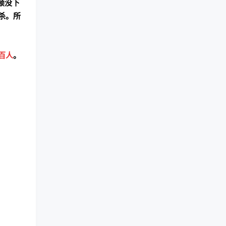
顿没下
杀。所
百人
。