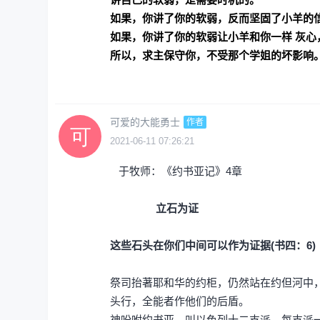
如果，你讲了你的软弱，反而坚固了小羊的
如果，你讲了你的软弱让小羊和你一样 灰心
所以，求主保守你，不受那个学姐的坏影响
可爱的大能勇士
作者
2021-06-11 07:26:21
于牧师：《约书亚记》4章
立石为证
这些石头在你们中间可以作为证据(书四：6)
祭司抬著耶和华的约柜，仍然站在约但河中
头行，全能者作他们的后盾。
神吩咐约书亚，叫以色列十二支派，每支派