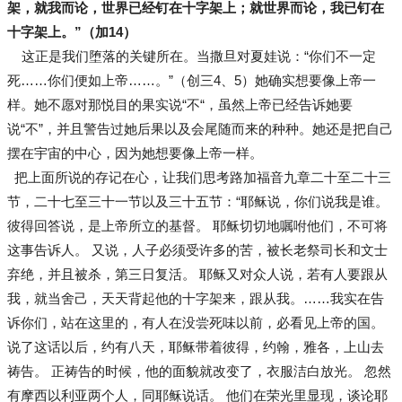
架，就我而论，世界已经钉在十字架上；就世界而论，我已钉在
十字架上。”（加14）
这正是我们堕落的关键所在。当撒旦对夏娃说：“你们不一定
死……你们便如上帝……。”（创三4、5）她确实想要像上帝一
样。她不愿对那悦目的果实说“不“，虽然上帝已经告诉她要
说“不”，并且警告过她后果以及会尾随而来的种种。她还是把自己
摆在宇宙的中心，因为她想要像上帝一样。
把上面所说的存记在心，让我们思考路加福音九章二十至二十三
节，二十七至三十一节以及三十五节：“耶稣说，你们说我是谁。
彼得回答说，是上帝所立的基督。 耶稣切切地嘱咐他们，不可将
这事告诉人。 又说，人子必须受许多的苦，被长老祭司长和文士
弃绝，并且被杀，第三日复活。 耶稣又对众人说，若有人要跟从
我，就当舍己，天天背起他的十字架来，跟从我。……我实在告
诉你们，站在这里的，有人在没尝死味以前，必看见上帝的国。
说了这话以后，约有八天，耶稣带着彼得，约翰，雅各，上山去
祷告。 正祷告的时候，他的面貌就改变了，衣服洁白放光。 忽然
有摩西以利亚两个人，同耶稣说话。 他们在荣光里显现，谈论耶