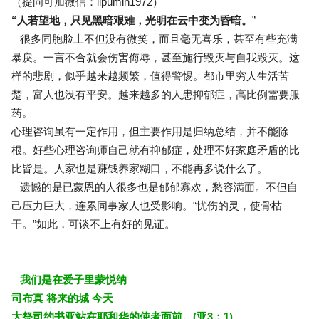
（提问可加微信：lipumin1972）
“人若望地，只见黑暗艰难，光明在云中变为昏暗。
”
很多同胞脸上不但没有微笑，而且毫无喜乐，甚至有些充满
暴戾。一言不合就会伤害侮辱，甚至施行毁灭与自我毁灭。这
样的悲剧，似乎越来越频繁，值得警惕。都市里穷人生活苦
楚，富人也没有平安。越来越多的人患抑郁症，高比例需要服
药。
心理咨询虽有一定作用，但主要作用是归纳总结，并不能除
根。好些心理咨询师自己就有抑郁症，处理不好家庭矛盾的比
比皆是。人家也是赚钱养家糊口，不能再多说什么了。
遗憾的是已蒙恩的人很多也是郁郁寡欢，愁容满面。不但自
己压力巨大，连累同事家人也受影响。“忧伤的灵，使骨枯
干。”如此，可谈不上有好的见证。
我们是在爱子里蒙悦纳
司布真 将来的城 今天
大祭司约书亚站在耶和华的使者面前。(亚3：1)