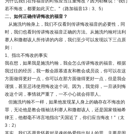
为什么我们在传福音的时候应当注重悔改？因为耶稣说：“我们
若不悔改，都要如此灭亡。”（路加福音13：3、5）
二
、如何正确传讲悔改的福音？
从施洗约翰身上，我们不仅看到传讲悔改福音的必要性，同
时，我们也看到传讲悔改福音正确的方法。从施洗约翰对法利
赛人和撒都该人所传讲的内容，我们至少可以发现以下三点原
则：
1、指出不悔改的事实
我在想，如果我是施洗约翰，我会怎么传讲悔改的福音。根据
我过往的经历，我一般会跟慕道友和教会成员说，你可以在这
方面做得更好一点，你可以在那方面做得更好一点，但是我会
谨慎，甚至忌讳使用悔改这个词。因为，我觉得，一旦谈到悔
改这个词，事情就严重了，一不小心就会得罪人。
但施洗约翰不一样，如果他发现某人身上的确存在不悔改的
罪，无论他是教会领袖法利赛人和撒都该人，还是国家领袖希
律王，他都毫不讳言地指出“天国近了，你们应当悔改！”（太
3：2）
其实，我们不愿意怀着对灵魂的热爱指出别人的罪，主要是因