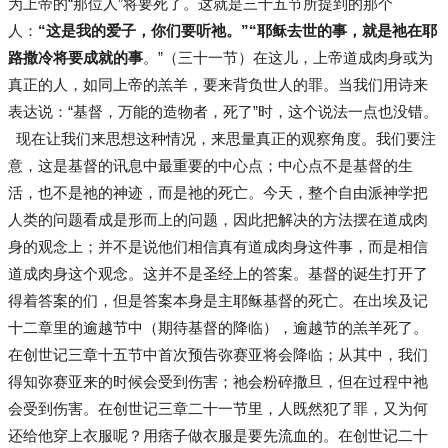
为上帝的“那位人”将要死了。这就是三十五节所提到的那个
人：
“这是我的爱子，你们要听祂。”“耶稣去世的事，就是祂在耶
路撒冷将要成就的事
。”（三十一节）在这儿，上帝道成肉身或为
真正的人，如同上帝的羔羊，要来背负世人的罪。当我们用诗来
表达说：“基督，万能的造物者，死了”时，这个说法一点也没错。
现在让我们来思想这种情况，来思量真正的观察角度。我们要注
意，这是基督的讯息中最重要的中心点；中心点不是基督的生
活，也不是祂的神迹，而是祂的死亡。今天，整个自由派神学把
人类的问题看成是形而上的问题，因此把解决的方法摆在道成肉
身的观念上；并不是说他们相信真有道成肉身这件事，而是相信
道成肉身这个观念。这并不是圣经上的答案。基督的诞生打开了
得着答案的们，但是答案本身是主耶稣基督的死亡。在出埃及记
十二章里的逾越节中（期待基督的降临），逾越节的羔羊死了。
在创世记三章十五节中首次预告弥赛亚将会降临；从其中，我们
得知弥赛亚来的时候会受到伤害；祂会粉碎撒旦，但在过程中祂
会受到伤害。在创世记三章二十一节里，人既然犯了罪，又为何
还给他穿上衣服呢？用痞子做衣服是要先流血的。在创世记二十