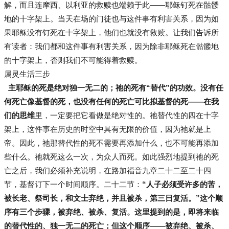
解，而且连摩西、以利亚的救赎也端赖于此——耶稣钉死在骷髅
地的十字架上。当天在场的门徒也与这件事有利害关系，因为如
果耶稣没有钉死在十字架上，他们也就没有救赎。让我们告诉所
有读者：我们都和这件事有利害关系，因为除非耶稣死在骷髅地
的十字架上，否则我们不可能得着救赎。
属灵生活三步
主耶稣的死是绝对独一无二的；祂的死有“替代”的功效。没有任
何死亡像基督的死，也没有任何的死亡可比拟基督的死——在我
们的思维
里，一定要把它看做是绝对性的。祂替代性的四在十字
架上，这件事在历史的时空中具有无限的价值，因为祂就是上
帝。因此，祂那替代性的死不需要再添加什么，也不可能再添加
些什么。祂就死这么一次，为众人而死。如此强烈地提到祂的死
亡之后，我们必须补充说明，在路加福音九章二十二至二十四
节，基督订下一个时间顺序。二十二节：
“人子必须受许多的苦，
被长老、祭司长，和文士弃绝，并且被杀，第三日复活。”这个顺
序有三个步骤，被弃绝、被杀、复活。这里提到的是，即将来临
的替代性的、独一无二的死亡；但这个顺序——被弃绝、被杀、