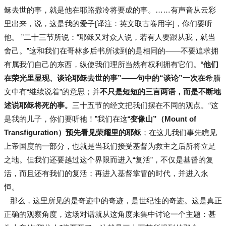
稣去世的事，就是他在耶路撒冷将要成的事。……有声音从云彩
里出来，说，这是我的爱子[译注：英文取古卷用字]，你们要听
他。 ”二十三节所说：“耶稣又对众人说，若有人要跟从我，就当
舍己。”这和我们在哥林多后书所读到的是相同的——不要追求拥
有属我们自己的东西，纵使我们理所当然有权利拥有它们。“
他们
在荣光里显现、谈论耶稣去世的事”——句中的“谈论”一次在
希腊
文中有“继续说着”的意思；并
不只是短短的三言两语，而是不断地
述说耶稣将死的事。
三十五节的经文把我们摆在不同的观点。“这
是我的儿子，你们要听祂！”我们在这“
变像山”（Mount of
Transfiguration）预先看见荣耀里的耶稣
；在这儿我们事先瞧见
上帝国度的一部分，也就是当我们接受基督为救主之后所将立足
之地。但我们还要越过这个界限而进入“复活”，不仅是基督的复
活，而且还有我们的复活；再进入基督掌管的时代，并进入永
恒。
那么，这里所见的是奇迹中的奇迹，是世纪性的奇迹。这是真正
正确的观察角度，这场对话就从这角度来集中讨论一个主题：甚