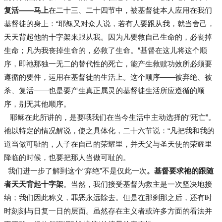
复活——马上
在二十三、二十四节中，被基督徒本人应用在我们
基督徒的身上：“耶稣又对众人说，若有人要跟从我，就当舍己，
天天背起他的十字架来跟从我。因为凡要救自己生命的，必丧掉
生命；凡为我丧掉生命的，必救了生命。”基督在这儿将这个顺
序，即祂那独一无二的替代性的死亡，能产生救赎功效所必须要
遵循的要件，运用在基督徒的生活上。这个顺序——被弃绝、被
杀、复活——也是要产生真正属灵的基督徒生活所应遵循的顺
序，别无其他顺序。
耶稣在此所讲的，是要哦我们在当今生活中主动选择的“死亡”。
祂以特定的情况解说，使之具体化，二十六节说：“凡把我和我的
道当做可耻的，人子在自己的荣耀里，并天父与圣天使的荣耀里
降临的时候，也要把那人当做可耻的。
我们进一步了解到这个“弃绝”不是仅此一次
。基督要求祂的跟随
者天天背起十字架
。当然，我们接受基督为救主是一次坚决地接
纳；我们因此称义，罪恶永远除去。但是在那刹那之后，还有时
时刻刻与日复一日的层面。虽然存在主义者或许多方面的看法并