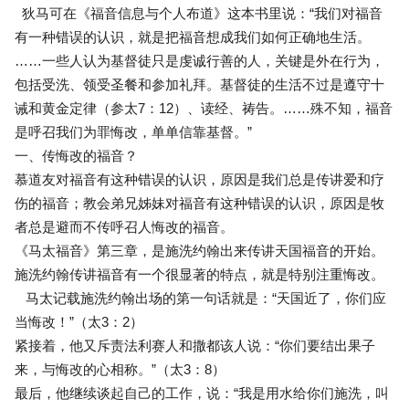
狄马可在《福音信息与个人布道》这本书里说：“我们对福音
有一种错误的认识，就是把福音想成我们如何正确地生活。
……一些人认为基督徒只是虔诚行善的人，关键是外在行为，
包括受洗、领受圣餐和参加礼拜。基督徒的生活不过是遵守十
诫和黄金定律（参太7：12）、读经、祷告。……殊不知，福音
是呼召我们为罪悔改，单单信靠基督。”
一、传悔改的福音？
慕道友对福音有这种错误的认识，原因是我们总是传讲爱和疗
伤的福音；教会弟兄姊妹对福音有这种错误的认识，原因是牧
者总是避而不传呼召人悔改的福音。
《马太福音》第三章，是施洗约翰出来传讲天国福音的开始。
施洗约翰传讲福音有一个很显著的特点，就是特别注重悔改。
马太记载施洗约翰出场的第一句话就是：“天国近了，你们应
当悔改！”（太3：2）
紧接着，他又斥责法利赛人和撒都该人说：“你们要结出果子
来，与悔改的心相称。”（太3：8）
最后，他继续谈起自己的工作，说：“我是用水给你们施洗，叫