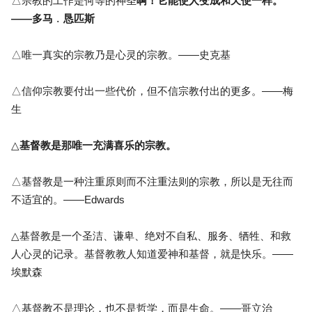
△宗教的工作是何等的神圣
啊！它能使人变成和天使一样。
——多马﹒恳匹斯
△唯一真实的宗教乃是心灵的宗教。——史克基
△信仰宗教要付出一些代价，但不信宗教付出的更多。——梅
生
△
基督教是那唯一充满喜乐的宗教。
△基督教是一种注重原则而不注重法则的宗教，所以是无往而
不适宜的。——Edwards
△基督教是一个圣洁、谦卑、绝对不自私、服务、牺牲、和救
人心灵的记录。基督教教人知道爱神和基督，就是快乐。——
埃默森
△基督教不是理论，也不是哲学，而是生命。——哥立治