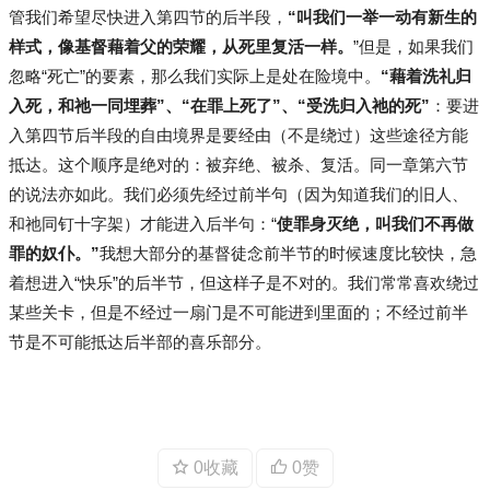
管我们希望尽快进入第四节的后半段，
“叫我们一举一动有新生的
样式，像基督藉着父的荣耀，从死里复活一样。
”但是，如果我们
忽略“死亡”的要素，那么我们实际上是处在险境中。
“藉着洗礼归
入死，和祂一同埋葬”、“在罪上死了”、“受洗归入祂的死”
：要进
入第四节后半段的自由境界是要经由（不是绕过）这些途径方能
抵达。这个顺序是绝对的：被弃绝、被杀、复活。同一章第六节
的说法亦如此。我们必须先经过前半句（因为知道我们的旧人、
和祂同钉十字架）才能进入后半句：“
使罪身灭绝，叫我们不再做
罪的奴仆。”
我想大部分的基督徒念前半节的时候速度比较快，急
着想进入“快乐”的后半节，但这样子是不对的。我们常常喜欢绕过
某些关卡，但是不经过一扇门是不可能进到里面的；不经过前半
节是不可能抵达后半部的喜乐部分。
0收藏
0赞