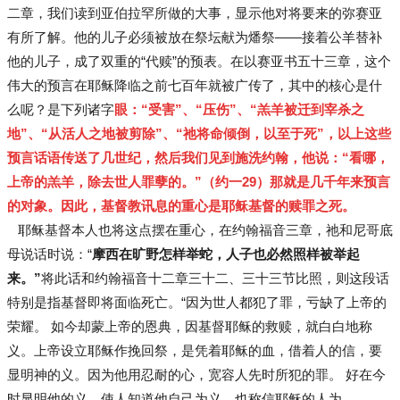
二章，我们读到亚伯拉罕所做的大事，显示他对将要来的弥赛亚
有所了解。他的儿子必须被放在祭坛献为燔祭——接着公羊替补
他的儿子，成了双重的“代赎”的预表。在以赛亚书五十三章，这个
伟大的预言在耶稣降临之前七百年就被广传了，其中的核心是什
么呢？是下列诸字
眼：“受害”、“压伤”、“羔羊被迁到宰杀之
地”、“从活人之地被剪除”、“祂将命倾倒，以至于死”，以上这些
预言话语传送了几世纪，然后我们见到施洗约翰，他说：“看哪，
上帝的羔羊，除去世人罪孽的。”（约一29）那就是几千年来预言
的对象。因此，基督教讯息的重心是耶稣基督的赎罪之死。
耶稣基督本人也将这点摆在重心，在约翰福音三章，祂和尼哥底
母说话时说：“
摩西在旷野怎样举蛇，人子也必然照样被举起
来。”
将此话和约翰福音十二章三十二、三十三节比照，则这段话
特别是指基督即将面临死亡。“因为世人都犯了罪，亏缺了上帝的
荣耀。 如今却蒙上帝的恩典，因基督耶稣的救赎，就白白地称
义。上帝设立耶稣作挽回祭，是凭着耶稣的血，借着人的信，要
显明神的义。因为他用忍耐的心，宽容人先时所犯的罪。 好在今
时显明他的义，使人知道他自己为义，也称信耶稣的人为