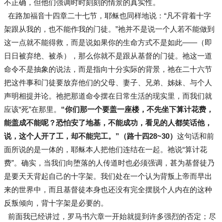
不正确，但他们强调时时刻刻的情景的真实性。
在路加福音十四章二十七节，耶稣也同样地说：“凡不背着十字
架跟从我的，也不能作我的门徒。”祂并不是说一个人若不能做到
这一点就不能得救，而是说如果你的生命方式不是如此——（即
日日被弃绝、被杀），那么你就不是跟从基督的门徒。祂这一道
命令不是抽象的说法，而是指向十分实际的背景，祂在二十六节
把这件事和门徒要放弃他们的父母、妻子、兄弟、姊妹、与个人
声明相提并论。祂把那道命令摆在日常生活的现实里，而我们就
应该“死”在那里。
“你们那一个要盖一座楼，不先坐下算计花费，
能盖成不能呢？恐怕安了地基，不能成功，看见的人都笑话他，
说，这个人开了工，却不能完工。”（路十四28~30）
这句话和前
面所说的是一体的，耶稣本人把他们连结在一起。祂说“算计花
费”。确实，当我们向堕落的人传道时也必须强调，甚为基督徒乃
是要天天背起自己的十字架。我们处在一个认为背叛上帝而早出
来的世界中，而且基督徒本身也还没有完全摆脱个人内在的这种
反叛倾向，背十字架是必要的。
前面我已经讲过，罗马书六章一开始就提到许多强烈的否定；尽