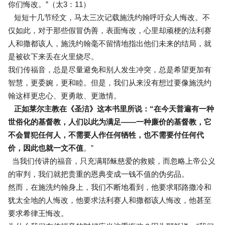
你们悔改。”（太3：11）
短短十几节经文，马太三次记载施洗约翰呼吁众人悔改。不
仅如此，对于那些假冒伪善，表面悔改，心里却顽梗的法利赛
人和撒都该人，施洗约翰毫不留情地指出他们未来的结局，就
是被砍下来丢在火里烧尽。
我们传福音，总是尽量避免和别人发生冲突，总是希望更加有
智慧，更委婉，更和睦。但是，我们从来没有想过要像施洗约
翰这样更忠心、更勇敢、更激情。
正如莱尔主教在《圣洁》这本书里所说：“在今天普遍有一种
世俗化的基督教，人们以此为满足——一种廉价的基督教，它
不会冒犯任何人，不需要人作任何牺牲，也不需要付任何代
价，因此也就一文不值
。”
当我们传讲的福音，只充满耶稣慈爱的救赎，而忽略上帝公义
的审判，我们就把贵重的恩典变成一钱不值的伪劣品。
然而，在施洗约翰身上，我们不断地看到，他要求耶路撒冷和
犹太全地的人悔改，他要求法利赛人和撒都该人悔改，他甚至
要求希律王悔改。