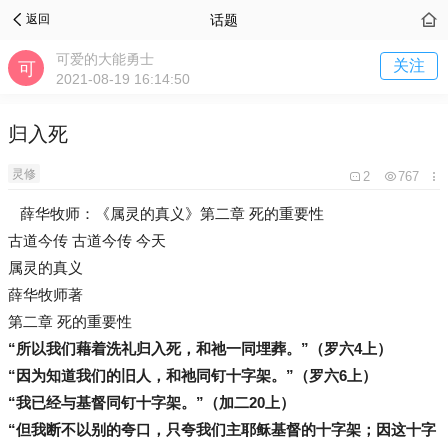
话题
返回
可爱的大能勇士
关注
2021-08-19 16:14:50
归入死
灵修
2
767
薛华牧师：《属灵的真义》第二章 死的重要性
古道今传 古道今传 今天
属灵的真义
薛华牧师著
第二章 死的重要性
“所以我们藉着洗礼归入死，和祂一同埋葬。”（罗六4上）
“因为知道我们的旧人，和祂同钉十字架。”（罗六6上）
“我已经与基督同钉十字架。”（加二20上）
“但我断不以别的夸口，只夸我们主耶稣基督的十字架；因这十字