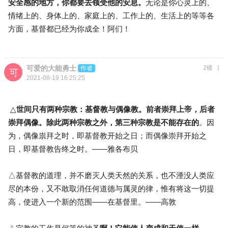
安全感的地方，你都要去领受他的安息。
无论是你心灵上的、
情绪上的、身体上的、家庭上的、工作上的、生活上的等等各
方面，基督都已经为你成全！阿们！
可爱的大能勇士
2楼
作者
2021-08-19 16:25:25
△
世间只有两种宗教：基督教与偶像教。前者崇拜上帝，后者
崇拜偶像。除此两种宗教之外，第三种宗教是不能存在的
。因
为，偶像祟拜之时，即基督教开始之日；而偶像崇拜开始之
日，即基督教告终之时。——雅各布贝
△基督教的道理，并不磨灭人类天然的关系，也不湮没人类应
尽的本份，又不敢取消任何道德与属灵的律，惟有将这一切提
高，使进入一个新的范围——在基督里。——高敦