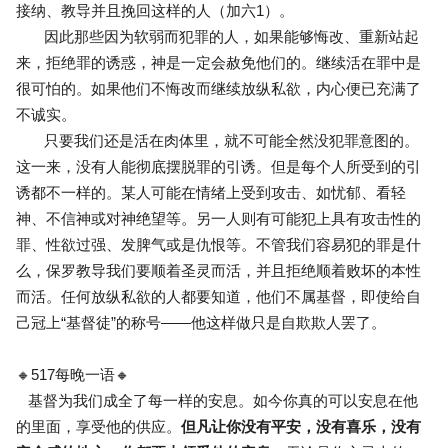
接纳、教导并且挽回这样的人（加六1）。
因此那些因为软弱而犯罪的人，如果能够悔改、重新站起
来，拒绝罪的诱惑，神是一定会赦免他们的。继续活在罪中是
很可怕的。如果他们不悔改而继续放纵私欲，内心便已充满了
不诚实。
只要我们还是活在肉体里，就不可能全然没犯罪意图的。
这一来，没有人能彻底摆脱罪的引诱。但是每个人所受到的引
诱都不一样的。某人可能在情绪上受到攻击、如忧郁、看轻
神、不信神或对神绝望等。另一人则有可能犯上具有攻击性的
罪、性欲过强、发脾气或是仇恨等。不管我们容易犯的罪是什
么，保罗教导我们要顺着圣灵而活，并且拒绝顺着败坏的本性
而活。任何放纵私欲的人都要知道，他们不属基督，即使给自
己冠上“基督徒”的称号——他这样做只是自欺欺人罢了。
🔸517每晚一语🔸
基督为我们成全了每一样的安息。如今你真的可以安息在他
的里面，享受他的供应。
但凡让你没有平安，没有喜乐，没有