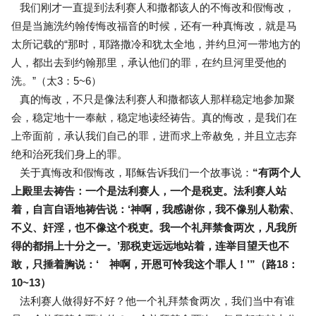
我们刚才一直提到法利赛人和撒都该人的不悔改和假悔改，
但是当施洗约翰传悔改福音的时候，还有一种真悔改，就是马
太所记载的“那时，耶路撒冷和犹太全地，并约旦河一带地方的
人，都出去到约翰那里，承认他们的罪，在约旦河里受他的
洗。”（太3：5~6）
真的悔改，不只是像法利赛人和撒都该人那样稳定地参加聚
会，稳定地十一奉献，稳定地读经祷告。真的悔改，是我们在
上帝面前，承认我们自己的罪，进而求上帝赦免，并且立志弃
绝和治死我们身上的罪。
关于真悔改和假悔改，耶稣告诉我们一个故事说：
“有两个人
上殿里去祷告：一个是法利赛人，一个是税吏。法利赛人站
着，自言自语地祷告说：‘神啊，我感谢你，我不像别人勒索、
不义、奸淫，也不像这个税吏。我一个礼拜禁食两次，凡我所
得的都捐上十分之一。’那税吏远远地站着，连举目望天也不
敢，只捶着胸说：‘ 神啊，开恩可怜我这个罪人！’”（路18：
10~13）
法利赛人做得好不好？他一个礼拜禁食两次，我们当中有谁