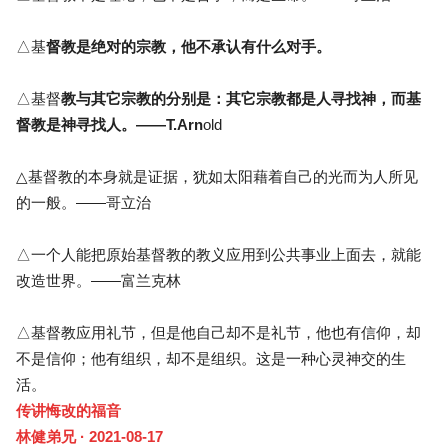
△基
督教是绝对的宗教，他不承认有什么对手。
△基督
教与其它宗教的分别是：其它宗教都是人寻找神，而基
督教是神寻找人。——T.Arn
old
△基督教的本身就是证据，犹如太阳藉着自己的光而为人所见
的一般。——哥立治
△一个人能把原始基督教的教义应用到公共事业上面去，就能
改造世界。——富兰克林
△基督教应用礼节，但是他自己却不是礼节，他也有信仰，却
不是信仰；他有组织，却不是组织。这是一种心灵神交的生
活。
传讲悔改的福音
林健弟兄 · 2021-08-17