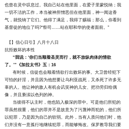
也曾在灵中叹息过。我自己站在他里面，在爱子里蒙悦纳；我
一切不洁的工作，本当被神所憎恶但在他里面，神一闻这香
气，就悦纳了它们。他得了满足，我得了赐福；那么，你看到
基督徒的地位了吗?“祭司……站在耶和华的使者面前。”
【】信心日引】八月十八日
抗拒败坏的本性
“我说：‘你们当顺着圣灵而行，就不放纵肉体的情欲
了。’”《加拉太书》五：16
有时候，信徒也会顺着情欲行出败坏的事。大卫曾经犯下
可怕的奸淫，并且因为他想要让乌利亚战死，又杀死了许多无
辜的人。他让神的敌人有机会讥笑神的儿女、把功劳归给偶
像，并且亵渎以色列的神。
当彼得不认主时，他也陷入极深的罪中。可是他们所犯的
罪虽然很重，他们的罪并不是故意为了污蔑神而犯的，他们所
以犯罪，乃是因为自己的软弱。此外，当有人质问他们时，他
们并没有一意孤行地继续犯罪，而能够悔改。保罗教导我们要