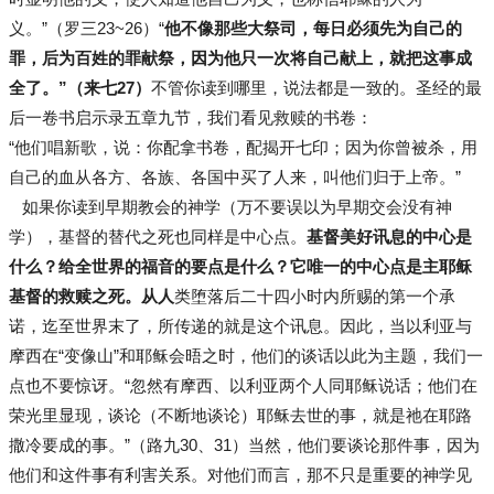
义。”（罗三23~26）“
他不像那些大祭司，每日必须先为自己的
罪，后为百姓的罪献祭，因为他只一次将自己献上，就把这事成
全了。”（来七27）
不管你读到哪里，说法都是一致的。圣经的最
后一卷书启示录五章九节，我们看见救赎的书卷：
“他们唱新歌，说：你配拿书卷，配揭开七印；因为你曾被杀，用
自己的血从各方、各族、各国中买了人来，叫他们归于上帝。”
如果你读到早期教会的神学（万不要误以为早期交会没有神
学），基督的替代之死也同样是中心点。
基督美好讯息的中心是
什么？给全世界的福音的要点是什么？它唯一的中心点是主耶稣
基督的救赎之死。从人
类堕落后二十四小时内所赐的第一个承
诺，迄至世界末了，所传递的就是这个讯息。因此，当以利亚与
摩西在“变像山”和耶稣会晤之时，他们的谈话以此为主题，我们一
点也不要惊讶。“忽然有摩西、以利亚两个人同耶稣说话；他们在
荣光里显现，谈论（不断地谈论）耶稣去世的事，就是祂在耶路
撒冷要成的事。”（路九30、31）当然，他们要谈论那件事，因为
他们和这件事有利害关系。对他们而言，那不只是重要的神学见