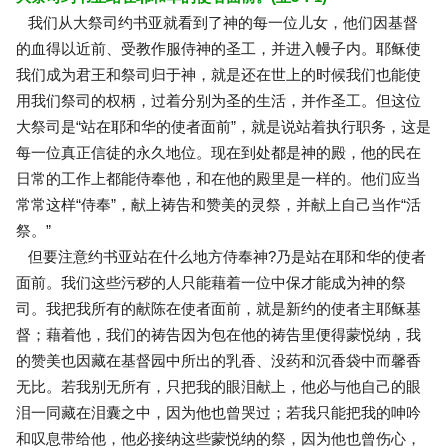
我们从大祭司约书亚就看到了神的每一位儿女，他们因基督
的血得以近前、受教作服侍神的圣工，并进入幔子内。耶稣使
我们成为君王和祭司归于神，就是还在世上的时候我们也能使
用我们祭司的权柄，过着分别为圣的生活，并作圣工。但这位
大祭司是“站在耶和华的使者面前”，就是说站着执行职务，这是
每一位真正信徒的永久地位。现在到处都是神的殿，他的民在
日常的工作上都能侍奉他，和在他的殿里是一样的。他们应当
常常这样“侍奉”，献上祷告和赞美的灵祭，并献上自己当作“活
祭。”
但要注意约书亚站在什么地方侍奉神?乃是站在耶和华的使者
面前。我们这些污秽的人只能藉着一位中保才能成为神的祭
司。我把我所有的献陈在使者面前，就是新约的使者主耶稣基
督；藉着他，我们的祷告因为包在他的祷告里便得蒙悦纳，我
的赞美也因藏在基督园中所出的乳香、没药和沉香袋中而馨香
无比。若我别无所有，只把我的眼泪献上，他必与他自己的眼
泪一同藏在泪囊之中，因为他也曾哭过；若我只能把我的呻吟
和叹息带给他，他必接纳这些蒙悦纳的祭，因为他也曾伤心，