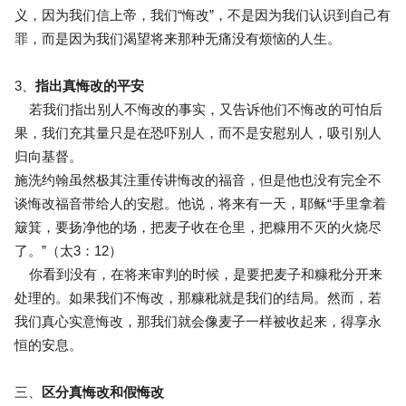
义，因为我们信上帝，我们“悔改”，不是因为我们认识到自己有
罪，而是因为我们渴望将来那种无痛没有烦恼的人生。
3、
指出真悔改的平安
若我们指出别人不悔改的事实，又告诉他们不悔改的可怕后
果，我们充其量只是在恐吓别人，而不是安慰别人，吸引别人
归向基督。
施洗约翰虽然极其注重传讲悔改的福音，但是他也没有完全不
谈悔改福音带给人的安慰。他说，将来有一天，耶稣“手里拿着
簸箕，要扬净他的场，把麦子收在仓里，把糠用不灭的火烧尽
了。”（太3：12）
你看到没有，在将来审判的时候，是要把麦子和糠秕分开来
处理的。如果我们不悔改，那糠秕就是我们的结局。然而，若
我们真心实意悔改，那我们就会像麦子一样被收起来，得享永
恒的安息。
三、
区分真悔改和假悔改