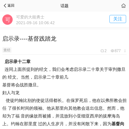
话题
返回
可爱的大能勇士
关注
2021-09-16 10:06:42
启示录----基督践踏龙
查经
2
877
启示录十二章
连同上面所提到的经文，我们会考虑启示录二十章关于审判撒旦
的 经文。当然，启示录二十章前几
基督将会战胜撒旦。
妇人与龙
使徒约翰比别的使徒活得都长。在保罗死后，他在以弗所教会担
任 了很长时间的领袖。他从那里向其他教会送出信息。然而，他
却为了福 音的缘故而被捕，并流放到小亚细亚西岸的拔摩海岛
上。约翰在那里度 过的人生岁月，并没有闲散下来，因为
基督向