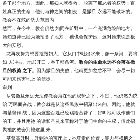
备了那个地方。因此，那妇人就得救， 脱离了那恶者的权势；百
姓真正的生命，他们与神之间的相交，是撒旦 永远不能破坏的。
教会不在蛇的势力范围内
然而，在今生，教会仍然 如同在旷野中，一个充满危险的地方。
她知道神已经为她预备了地方， 祂也会保护她，这对她来说是极
大的安慰。
龙再次努力想要摧毁妇人。它从口中吐出水来，像一条河，要将
妇 人冲去。地却开口，吞了那条河。
教会的生命永远不会落在撒
旦的权势 之下。
因为撒旦的失败，他就更加忿忿不平，会尽一切
可能来伤害地上 的信徒。
审判
尽管撒旦永远无法使教会落在他的权势之下，不过，他仍然为统
治 万民而奋战，教会就是从这些民族中招聚出来的。因此，他就
与基督作 战，因为这些百姓已经赐给基督了，好叫祂可以作他们
的王，并且用祂 的话和圣灵来宣称对于他们生命的主权，借此招
聚祂的教会到祂这里 来。
基督高升时，升到祂的宝座上，祂尊贵的位置，能力与权柄之