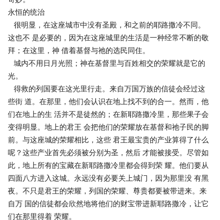
永恒的统治
很明显，在这座城市中没有圣殿，和之前的耶路撒冷不同。
这也不 是必要的，因为在这座城里的生活是一种经常不断的敬
拜；在这里，神 借着基督与祂的选民同住。
城内不用日月光照；神在基督里与百姓相交的荣耀就是它的
光。
得救的列国要在这光里行走。来自万国万族的信徒会经过这
些街 道。在那里，他们会认识在地上找不到的合一。然而，他
们在地上的生 活并不是徒然的；在新耶路撒冷里，那些果子会
变得明显。地上的君王 会把他们的荣耀放在基督和祂子民的脚
前。与这座城的荣耀相比，这些 君王最宝贵的产业算得了什么
呢？这些产业首先必须被分别为圣，然后 才能被接受。尽管如
此，地上所有的宝藏在新耶路撒冷里都会得到荣 耀。他们要从
四面八方进入这城。永远没有必要关上城门，因为那里没 有黑
夜。不只是君王的荣耀，列国的荣耀、尊贵都要被带进来。来
自万 国的信徒都会欣然地将他们的财宝带进新耶路撒冷，让它
们在那里得着 荣耀。