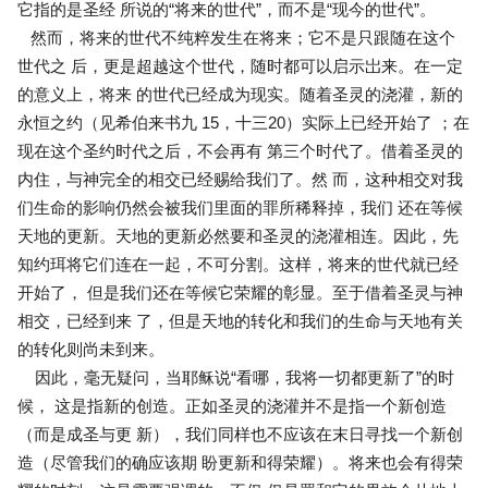
它指的是圣经 所说的“将来的世代”，而不是“现今的世代”。
然而，将来的世代不纯粹发生在将来；它不是只跟随在这个
世代之 后，更是超越这个世代，随时都可以启示岀来。在一定
的意义上，将来 的世代已经成为现实。随着圣灵的浇灌，新的
永恒之约（见希伯来书九 15，十三20）实际上已经开始了 ；在
现在这个圣约时代之后，不会再有 第三个时代了。借着圣灵的
内住，与神完全的相交已经赐给我们了。然 而，这种相交对我
们生命的影响仍然会被我们里面的罪所稀释掉，我们 还在等候
天地的更新。天地的更新必然要和圣灵的浇灌相连。因此，先
知约珥将它们连在一起，不可分割。这样，将来的世代就已经
开始了， 但是我们还在等候它荣耀的彰显。至于借着圣灵与神
相交，已经到来 了，但是天地的转化和我们的生命与天地有关
的转化则尚未到来。
因此，毫无疑问，当耶稣说“看哪，我将一切都更新了”的时
候， 这是指新的创造。正如圣灵的浇灌并不是指一个新创造
（而是成圣与更 新），我们同样也不应该在末日寻找一个新创
造（尽管我们的确应该期 盼更新和得荣耀）。将来也会有得荣