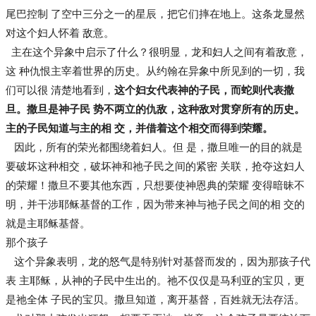
尾巴控制 了空中三分之一的星辰，把它们摔在地上。这条龙显然
对这个妇人怀着 敌意。
主在这个异象中启示了什么？很明显，龙和妇人之间有着敌意，
这 种仇恨主宰着世界的历史。从约翰在异象中所见到的一切，我
们可以很 清楚地看到，
这个妇女代表神的子民，而蛇则代表撒
旦。撒旦是神子民 势不两立的仇敌，这种敌对贯穿所有的历史。
主的子民知道与主的相 交，并借着这个相交而得到荣耀。
因此，所有的荣光都围绕着妇人。但 是，撒旦唯一的目的就是
要破坏这种相交，破坏神和祂子民之间的紧密 关联，抢夺这妇人
的荣耀！撒旦不要其他东西，只想要使神恩典的荣耀 变得暗昧不
明，并干涉耶稣基督的工作，因为带来神与祂子民之间的相 交的
就是主耶稣基督。
那个孩子
这个异象表明，龙的怒气是特别针对基督而发的，因为那孩子代
表 主耶稣，从神的子民中生出的。祂不仅仅是马利亚的宝贝，更
是祂全体 子民的宝贝。撒旦知道，离开基督，百姓就无法存活。