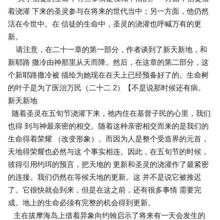
着浇灌 下来的圣灵参与在将来的世代当中；另一方面，他仍然
活在今世中。在 信徒的生命中，圣灵的浇灌也呼喊万有的更
新。
请注意，在二十一章的第一部分，作者谈到了新天新地，和
新耶路 撒冷由神那里从天而降。然后，在这章的第二部分，这
个新耶路撒冷被 描绘为她现在在天上已经预备好了的。生命树
的叶子是为了医治万民（二十二 2）【不是说那时候还有病。
新天新地
随着圣灵在五旬节浇灌下来，祂内住在基督子民的心里，我们
也得 到与神最亲密的相交。随着这种亲密相交而来的是我们的
生命得着荣耀 （改变形象）。而因为人是整个受造界的元首，
天地得荣耀也必然与这 个事实相连。因此，在五旬节的时候，
彼得引用约珥的预言，把天地的 更新和圣灵的浇灌作了最紧密
的连接。我们仍然在等候天地的更新。这 并不是说它被推迟
了。它很快就会到来，但是在这之前，还有很多事情 需要完
成。地上的生命必须有完整的机会得到更新。
主在拔摩海岛上借着异象向约翰启示了将来有一天会发生的