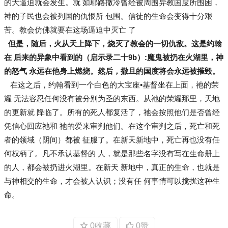
的大逼迫就会发生。就 如耶路撒冷曾经被周围异教国度所围困，
神的子民也会被列国的仇恨所 包围。信徒的生命会变得十分艰
苦。教会仿佛就要在这场逼迫中灭亡 了
但是，随后，火从天上降下，烧灭了教会的一切仇敌。这是约翰
在 后来的异象中看到的（启示录二十9b）:魔鬼被扔在火湖里，神
的怒气 永远在他身上燃烧。然后，撒旦的国度将会永远被摧毁。
在这之后，约翰看到一个白色的大宝座•基督坐在上面，祂的荣
耀 无法容忍任何没有被分别为圣的东西。从祂的荣耀那里，天地
的更新就 降临了。所有的死人都复活了，祂会按照他们是否曾经
凭信心回应祂和 祂的爱来审判他们。在这个审判之后，死亡和死
者的领域（阴间）都被 征服了。在新天新地中，死亡再也没有任
何权柄了。凡不承认基督的 人，就是那些名字没有写在生命册上
的人，都会被扔进火湖里。在新天 新地中，真正的生命，也就是
与神相交的生命，才会被人认识；没有任 何事情可以搅扰这种生
命。
0收藏
0赞