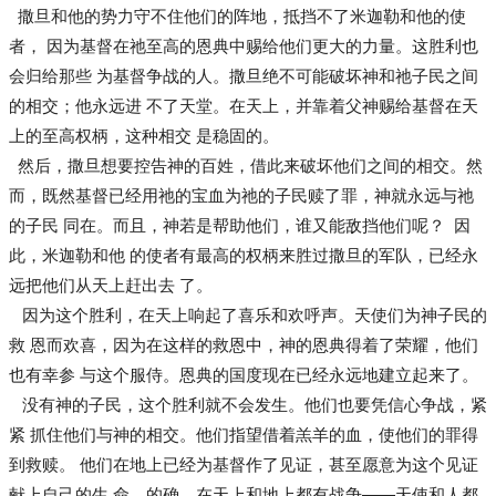
撒旦和他的势力守不住他们的阵地，抵挡不了米迦勒和他的使
者， 因为基督在祂至高的恩典中赐给他们更大的力量。这胜利也
会归给那些 为基督争战的人。撒旦绝不可能破坏神和祂子民之间
的相交；他永远进 不了天堂。在天上，并靠着父神赐给基督在天
上的至高权柄，这种相交 是稳固的。
然后，撒旦想要控告神的百姓，借此来破坏他们之间的相交。然
而，既然基督已经用祂的宝血为祂的子民赎了罪，神就永远与祂
的子民 同在。而且，神若是帮助他们，谁又能敌挡他们呢？ 因
此，米迦勒和他 的使者有最高的权柄来胜过撒旦的军队，已经永
远把他们从天上赶出去 了。
因为这个胜利，在天上响起了喜乐和欢呼声。天使们为神子民的
救 恩而欢喜，因为在这样的救恩中，神的恩典得着了荣耀，他们
也有幸参 与这个服侍。恩典的国度现在已经永远地建立起来了。
没有神的子民，这个胜利就不会发生。他们也要凭信心争战，紧
紧 抓住他们与神的相交。他们指望借着羔羊的血，使他们的罪得
到救赎。 他们在地上已经为基督作了见证，甚至愿意为这个见证
献上自己的生 命。的确，在天上和地上都有战争——天使和人都