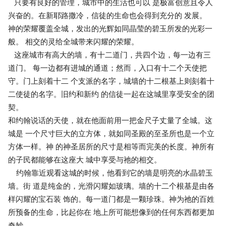
只要有良好的管理，城市中的生活也可以 是极富创意且令人
兴奋的。在新耶路撒冷，信徒的生命也会得到充分的 发展。
神的荣耀覆盖全城，发出的光辉如同晶莹的碧玉所发的光彩一
般。 相交的灵给全城带来闪耀的荣耀。
这座城市有高大的墙，有十二道门，共四个边，每一边有三
道门。 每一边都有进城的通道；然而，入口有十二个天使把
守。门上刻着十二 个支派的名字，城墙的十二根基上则刻着十
二使徒的名字。旧约和新约 的信徒一起在这城里享受安全的团
契。
和约翰说话的天使，就在他面前用一把金尺子丈量了全城。这
城是 一个尺寸巨大的立方体，就如同圣殿的至圣所也是一个立
方体一样。神 的神圣居所的尺寸是相等而完美的长度。神所有
的子民都能够在这座大 城中享受与祂的相交。
约翰靠近观看这城的时候，他看到它的墙是明亮的水晶碧玉
墙。街 道是纯金的，光滑闪耀如玻璃。墙的十二个根基是由各
样闪耀的宝石装 饰的。每一道门都是一颗珍珠。神为祂的百姓
所预备的生命，比起你在 地上所可能想像到的任何东西都更加
奇妙。