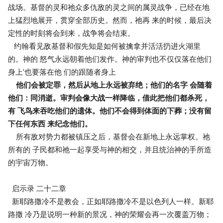
战场。基督的灵和祂众多仇敌的灵之间的属灵战争，已经在地
上猛烈地展开，贯穿全部历史。然而，祂再 来的时候，最后决
定性的时刻将会到来，战争将会结束。
约翰看见敌基督和假先知是如何被擒拿并活活扔进火湖里
的。神的 怒气永远朝着他们发作。神的审判也不仅仅落在他们
身上'也要落在他 们的跟随者身上
他们会被定罪，然后从地上永远被弃绝；他们的名字 会随着
他们：同消逝。审判会像大战一样降临，借此把他们都杀死，
有 飞鸟来吞吃他们的遗体。他们不会得到体面的下葬；没有留
下任何东西 来纪念他们。
所有敌对势力都被镇压之后，基督会在新地上永远掌权。祂
所有的 子民都和祂一起享受与神的相交，并且统治神的手所造
的宇宙万物。
启示录 二十二章
新耶路撒冷不是教会，正如耶路撒冷不是以色列人一样。新耶
路撒 冷乃是说明一种新的景况，神的荣耀会再一次覆盖万物；