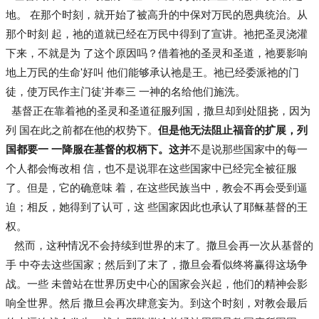
地。 在那个时刻，就开始了被高升的中保对万民的恩典统治。从
那个时刻 起，祂的道就已经在万民中得到了宣讲。祂把圣灵浇灌
下来，不就是为 了这个原因吗？借着祂的圣灵和圣道，祂要影响
地上万民的生命'好叫 他们能够承认祂是王。祂已经委派祂的门
徒，使万民作主门徒'并奉三 一神的名给他们施洗。
基督正在靠着祂的圣灵和圣道征服列国，撒旦却到处阻挠，因为
列 国在此之前都在他的权势下。
但是他无法阻止福音的扩展，列
国都要一 一降服在基督的权柄下。这并
不是说那些国家中的每一
个人都会悔改相 信，也不是说罪在这些国家中已经完全被征服
了。但是，它的确意味 着，在这些民族当中，教会不再会受到逼
迫；相反，她得到了认可，这 些国家因此也承认了耶稣基督的王
权。
然而，这种情况不会持续到世界的末了。撒旦会再一次从基督的
手 中夺去这些国家；然后到了末了，撒旦会看似终将赢得这场争
战。一些 未曾站在世界历史中心的国家会兴起，他们的精神会影
响全世界。然后 撒旦会再次肆意妄为。到这个时刻，对教会最后