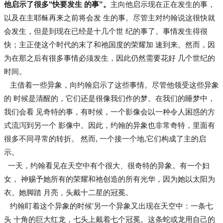
他启示了很多"快要发生 的事”。
主向他启示现在正在发生的事，
以及在主耶稣再来之前将会发 生的事。尽管主对约翰说这很快就
会发生，但是到现在已经是十几个世 纪的事了。事情发生得很
快；主正使这个时代的末了和祂国度的荣耀加 速到来。然而，因
为在那之后有很多事情必须发生，因此仍然需要花好 几个世纪的
时间。
主借着一些异象，向约翰启示了这些事情。尽管他领受这些异象
的 时候是清醒的，它们还是很像我们作的梦。在我们的睡梦中，
我们会看 见奇特的事，有时候，一个影像会以一种令人困惑的方
式流泻到另一个 影像中。因此，约翰的异象也非常奇特，里面有
很多不同寻常的转折。 然而, 一个接一个地,它们构成了主的启
示。
一天，约翰看见在天空中有个很大、很奇特的异象。有一个妇
女， 神赐予她所有的荣耀和祂创造的所有光华，因为她以太阳为
衣。她脚踏 月亮，头戴十二星的冠冕。
约翰盯着这个异象的时候'另一个异象又出现在天空中：一条七
头 十角的巨大红龙，七头上戴着七个冠冕。这条蛇或龙用自己的