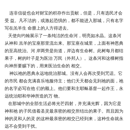
连非信徒也会对财宝的积存作出贡献，但是，只有选民才会
受 益。凡不洁的，或激起恐惧的，都不能进入那城，只有名字
写在羔羊生 命册上的人方得进去。
天使向约翰展示了一条纯洁的生命河，明亮如水晶。这条河
从神和 羔羊的宝座那里流出来。那宝座在城里，上面有神恩典
的至高统治。河 岸两旁是街道，岸边有生命树。此树每月都结
果子，树的叶子是为医治 万民（外邦人）。这条河和这棵树指
向神所要赐下的，用来医治生命的 相交。
神以祂的恩典永远地统治那城。没有人会再次受到咒诅。它
的市民 都会充满喜乐地服侍主；他们天天都会见到祂的面，祂
的名字必写在他 们的额上。他们要和主耶稣基督一起作王，永
远统治耶和华神所造的万 物。
在那城中的全部生活必将光芒四射，并充满光辉，因为它是
神和祂 的子民借着圣灵最亲密的相交所结出的果子。而且因为
神的灵和人的灵 的这种最亲密的相交已经到来，这种生命就永
远不会受到干扰。