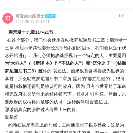
可爱的大能勇士
1楼
作者
2021-09-16 10:13:41
启示录十九章11〜21节
在这个部分，我们也会使用在帖撒罗尼迦后书二章；启示录十
三章 和启示录其他部分经文所给我们的启示。我们会从这个观
念开始进行： 我们必须把敌基督视为一个特定的人，主要是因
为“
大罪人”（《新译 本》作“不法的人”）和“沉沦之子”（帖撒
罗尼迦后书二3）这
样的 表述法。如果敌基督将要成为世界的
暴君，那么帖撒罗尼迦后书二章所 提到的“那拦阻他的”，很可
能是指权柄还得到足够认可的政府。因为 只有当世界处于革命
和无政府主义所带来的解体状态下，暴君才能掌 权。然而，只
要政府的权柄得到足够的认可，这种解体就会被拦阻。
那诚信真实的会胜过从海里上来的兽。
敌基督
约翰在拔摩海岛上的时候，主向他启示了很多异象，这是为
了向 他、也向我们启示在末世时要发生的事。有一天，他站在