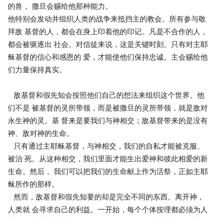
的兽， 撒旦会赐给他那种能力。
他特别会发动并组织人类的战争来抵挡主的教会。所有参与敬
拜敌 基督的人，都会在身上印着他的印记。凡是不合作的人，
都会被驱逐出 社会。对信徒来说，这是关键时刻。只有对主耶
稣基督的信心和感恩的 爱，才能使他们保持忠诚。主会赐给他
们力量保持真实。
敌基督和假先知会按照他们自己的想法来组织这个世界。他
们不是 被基督的灵所带领，而是被撒旦的灵所带领，就是敌对
永生神的灵。基 督来是要我们与神相交；敌基督带来的是没有
神、敌对神的生命。
只有通过主耶稣基督，与神相交，我们的自私才能被克服、
被治 死。从这种相交，我们里面才能生出爱神和彼此相爱的新
生命。然后， 我们可以把我们的生命献上作为活祭，正如主耶
稣所作的那样。
然而，敌基督和假先知要的却是完全不同的东西。离开神，
人类就 会寻求自己的利益。一开始，每个个体按理都必须为人