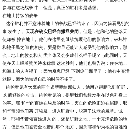
参与在这场战争 中—但是，真正的胜利者是基督。
在地上持续的战争
这个胜利并不意味着地上的争战已经结束了，因为约翰看见别的
事 发生了。
天现在确实已经向撒旦关闭，
但是，他和他的堕落天
使却被 摔在地上。他们在这里会继续施展他们的影响力，破坏神
和祂子民之间 的相交。要是撒旦还能让人感受到他的影响力，那
么，地上的教会和人 类全体又会变成什么样子呢？与此同时，天
使在天上唱着赞美诗来称颂 这次胜利，他们也警告说：住在地上
和海上的人有祸了 ；因为魔鬼已经 下到你们那里了 ；他心中充满
忿恨，因为他知道自己的时候不多了。
约翰看见有大鹰的两个翅膀赐给那妇人，她用这翅膀飞到旷野，
以 躲避蛇的攻击。约翰看见的，提醒我们曾经发生在以色列身上
的事。耶 和华的百姓在埃及的时候，灭亡的危险正迫在眉睫，耶
和华带领他们离 开埃及，进入旷野中，脱离了法老的魔掌。诚
然，耶和华带领百姓进入 的，还是旷野之地，一个充满危险的地
方，但是他们被安全地带到那个 地方，因为耶和华为祂的百姓预