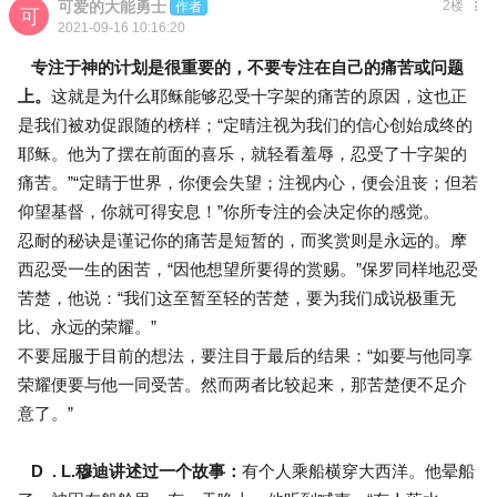
可爱的大能勇士
2楼
作者
2021-09-16 10:16:20
专注于神的计划是很重要的，不要专注在自己的痛苦或问题
上。
这就是为什么耶稣能够忍受十字架的痛苦的原因，这也正
是我们被劝促跟随的榜样；“定晴注视为我们的信心创始成终的
耶稣。他为了摆在前面的喜乐，就轻看羞辱，忍受了十字架的
痛苦。”“定睛于世界，你便会失望；注视内心，便会沮丧；但若
仰望基督，你就可得安息！”你所专注的会决定你的感觉。
忍耐的秘诀是谨记你的痛苦是短暂的，而奖赏则是永远的。摩
西忍受一生的困苦，“因他想望所要得的赏赐。”保罗同样地忍受
苦楚，他说：“我们这至暂至轻的苦楚，要为我们成说极重无
比、永远的荣耀。”
不要屈服于目前的想法，要注目于最后的结果：“如要与他同享
荣耀便要与他一同受苦。然而两者比较起来，那苦楚便不足介
意了。”
D . L.穆迪讲述过一个故事：
有个人乘船横穿大西洋。他晕船