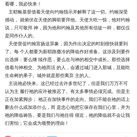
看哪，我必快来！
主耶稣基督借着天使向约翰指示并解释了这一切。约翰深受
感动， 就俯伏在天使的脚前要拜他。天使大吃一惊，他对约翰
说，只可敬拜 神，因为他和约翰及其他所有信徒一样，都仅仅
是同作仆人的。
天使督促约翰宣扬这异象，因为作出决定的时刻很快就要到
了。每 个人都要为新耶路撒冷的降临作好准备。这涉及到要作
出选择：要么继 续作恶，要么在与神的相交中成长。那些选择
借着与神相交、为祂而活 的人，会通过城门进入那城，且能吃
生命树的果子。城外就是那些离弃 主的人。
主说祂必快来。这已经过去许多世纪了，但是我们万万不可
认为主 履行祂的应许被推迟了。有太多事情必须完成。但是主
正在加紧脚步； 祂正在加快事件的走向。我们不能在祂的话上
删去什么或加添什么，而 是忠心地把它保存在我们心里，并为
祂的降临祷告。要是我们与祂住得 很近，祂的降临就不会让我
们害怕；它会成为颂赞的理由！