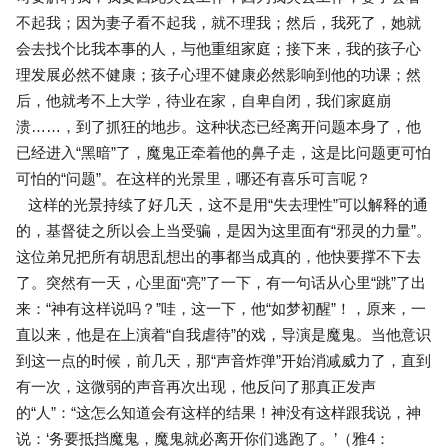
不起我；因为妻子看不起我，就不理我；然后，我死了，她就
会去找个比我本事的人，与他重组家庭；接下来，我的孩子心
理发展必然不健康；孩子心理不健康必然影响到他的功课；然
后，他就考不上大学，待业在家，自卑自闭，我们家庭崩
溃……，到了抓狂的地步。这种状态已经离开问题本身了，他
已经进入“黑暗”了，魔鬼正牵着他的鼻子走，这是比问题更可怕
可怕的“问题”。在这样的光景里，哪还有喜乐可言呢？
这样的光景持续了好几天，这不是用“失去理性”可以解释的通
的，基督徒之所以会上当受骗，是因为这里面有“邪灵的力量”。
这位弟兄把所有胡思乱想出的事都当成真的，他快要撑不下去
了。突然有一天，心里面“亮”了一下，有一句话从心里“跳”了出
来：“神有这样说吗？”哇，这一下，他“如梦初醒”！，原来，一
直以来，他是在上演着“自我虐待”的戏，导演是魔鬼。当他意识
到这一点的时候，前几天，那“声音炸弹”开始消减威力了，直到
有一次，这微弱的声音再次出现，他反问了那真正发声
的“人”：“这怎么知道会有这样的结果！神没有这样跟我说，神
说：‘务要抵挡魔鬼，魔鬼就必离开你们逃跑了。’（雅4：