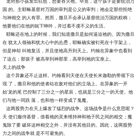
龙对那小孩发出狂怒，想要吞灭祂。毕竟，这个孩子是要统治万
国 的。主耶稣基督对万国的审判是公义的审判；祂会定那些拒绝
与神相交 的人有罪。然而，撒旦不会承认基督统治万国的权柄；
他要他们在他的轭下呻吟，并过着不虔不义的生活。
耶稣还在地上的时候，我们知道撒旦是如何逼迫祂的。因为撒旦
在 犹太人领袖和犹大心中的怂恿，耶稣确实被钉死在十字架上，
但是神却 叫祂复活，并且使祂高升到天上。约翰在异象中也看到
了这点；那孩子 被高举到神那里，高举到祂的宝座上。
天上的战争
这个异象还不止这样。约翰看到天使在天使长米迦勒的带领下出
现 了，撒旦和他的使者站在敌对他们的立场上。在异象的一开
始'龙的尾 巴控制了三分之一的星辰，也就是三分之一的天使。他
们与他一同跌 落，也和他一样变成了鬼魔。
这两股势力在天上爆发了猛烈的战争。这场战争是什么意思呢？
天 使们服侍基督，借着祂的灵来维持神和祂子民之间的相交；魔
鬼除了要 破坏这种相交之外，并没有其他目的。因此，这两股势
力之间的战争就 是不可避免的。