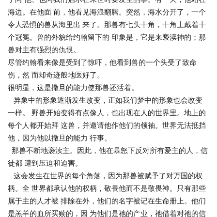
海边。在他面 前，他看见海浪翻腾。突然，海水分开了，一个
令人恐惧的兽从海里出 来了。那兽有七头十角，十角上戴着十
个冠冕。兽的外貌给约翰留下的 印象是，它是来亵渎神的；那
兽对主有强烈的仇恨。
尽管约翰看来像是受到了惊吓，他看到兽的一个头受了致命
伤，然 而却奇迹般地医好了。
很明显，这是撒旦的能力使那兽还活着。
异象中的形象逐渐发生改变，正如我们梦中的形象也会改变
一样。 野兽开始变得有点像人，也出现在人的世界里。地上的
每个人都开始拜 这兽，并邀请他作他们的领袖。世界无法抵挡
他，因为他以撒旦的能力 行事。
那兽不断地亵渎主。因此，他在暴怒下反对所有爱主的人，信
徒都 遭到压迫和迫害。
这会发生在世界的每个角落，因为那兽被赋予了对万国的权
柄。全 世界都承认他的权柄，敬畏他而不是敬畏神。只有那些
属于主的人才被 排除在外，他们的名字被记在生命册上。他们
是羔羊的血所买赎的，因 为他们是祂的产业，祂借着对祂的信