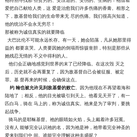
祂特别寻找那 些贫穷的、受压迫的、受伤的、生病的！祂借着
爱把自己献给人类，这 爱是治愈我们许多伤痛的香膏。相形之
下，敌基督给我们的生命带来无 尽的伤痛。我们很高兴知道，
他的统治不会永无穷尽！
那被称为诚信真实的就要降临
大巴比伦不可能永远长存。有一天，她会陷落，凡从她那里得
益的 都要哀哭。人类要因她的倒塌而惊骇丧胆，特别是那些从
她残忍无情的 不义中得利的人。
他们会正确地感觉到世界的末了已经降临。在这次毁 灭之
后，历史就不会再重复了，因为敌基督自己会被征服、被定
罪。基 督再来的时候，会确保这点。
约 翰也被允许见到敌基督的败亡
。因为他现在不再望着海和
陆地了 ；相反，他的目光被吸引到天上。他看见天开了，有一
匹白马，骑在 马上的，称为诚信真实。祂来是为了审判，要挑
起战争。
骑马的是耶稣基督。祂的眼睛如火焰，头上戴着许多冠冕。
没有人 能够完全认识祂的名，因为祂是神，祂带着完全神圣的
爱来到我们中 间。谁能完全理解这种丰盛呢？