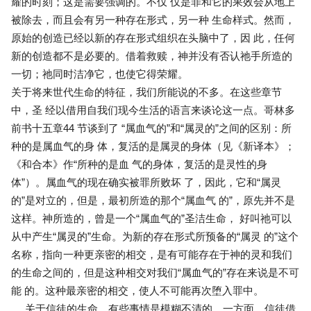
耀的时刻；这是需要强调的。不仅 仅是罪和它的果效会从地上
被除去，而且会有另一种存在形式，另一种 生命样式。然而，
原始的创造已经以新的存在形式组织在头脑中了，因 此，任何
新的创造都不是必要的。借着救赎，神并没有否认祂手所造的
一切；祂同时洁净它，也使它得荣耀。
关于将来世代生命的特征，我们所能说的不多。在这些章节
中，圣 经以借用自我们现今生活的语言来谈论这一点。哥林多
前书十五章44 节谈到了 “属血气的”和“属灵的”之间的区别：所
种的是属血气的身 体，复活的是属灵的身体（见《新译本》；
《和合本》作“所种的是血 气的身体，复活的是灵性的身
体”）。属血气的现在确实被罪所败坏 了，因此，它和“属灵
的”是对立的，但是，最初所造的那个“属血气 的”，原先并不是
这样。神所造的，曾是一个“属血气的”圣洁生命， 好叫祂可以
从中产生“属灵的”生命。为新的存在形式所预备的“属灵 的”这个
名称，指向一种更亲密的相交，是有可能存在于神的灵和我们
的生命之间的，但是这种相交对我们“属血气的”存在来说是不可
能 的。这种最亲密的相交，使人不可能再次堕入罪中。
关于信徒的生命，有些事情是模糊不清的。一方面，信徒借