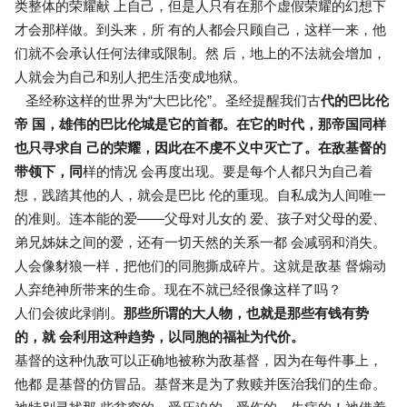
类整体的荣耀献 上自己，但是人只有在那个虚假荣耀的幻想下
才会那样做。到头来，所 有的人都会只顾自己，这样一来，他
们就不会承认任何法律或限制。然 后，地上的不法就会增加，
人就会为自己和别人把生活变成地狱。
圣经称这样的世界为“大巴比伦”。圣经提醒我们古
代的巴比伦
帝 国，雄伟的巴比伦城是它的首都。在它的时代，那帝国同样
也只寻求自 己的荣耀，因此在不虔不义中灭亡了。在敌基督的
带领下，同
样的情况 会再度出现。要是每个人都只为自己着
想，践踏其他的人，就会是巴比 伦的重现。自私成为人间唯一
的准则。连本能的爱——父母对儿女的 爱、孩子对父母的爱、
弟兄姊妹之间的爱，还有一切天然的关系一都 会减弱和消失。
人会像豺狼一样，把他们的同胞撕成碎片。这就是敌基 督煽动
人弃绝神所带来的生命。现在不就已经很像这样了吗？
人们会彼此剥削。
那些所谓的大人物，也就是那些有钱有势
的，就 会利用这种趋势，以同胞的福祉为代价。
基督的这种仇敌可以正确地被称为敌基督，因为在每件事上，
他都 是基督的仿冒品。基督来是为了救赎并医治我们的生命。