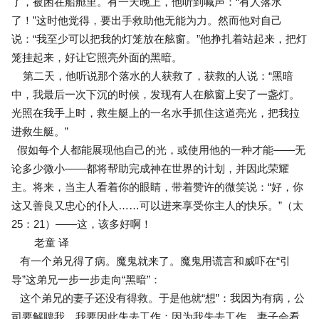
了，被困在船舱里。有一天晚上，他听到喊声：“有人落水
了！”这时他觉得，要出手救助他无能为力。然而他对自己
说：“我至少可以把我的灯笼放在舷窗。”他挣扎着站起来，把灯
笼挂起来，好让它照亮外面的黑暗。
第二天，他听说那个落水的人获救了，获救的人说：“黑暗
中，我最后一次下沉的时候，发现有人在舷窗上安了一盏灯。
光照在我手上时，救生艇上的一名水手抓住这道亮光，把我拉
进救生艇。”
假如每个人都能展现他自己的光，或使用他的一种才能——无
论多少微小——都将帮助完成神在世界的计划，并因此荣耀
主。将来，当主人看着你的眼睛，带着赞许的微笑说：“好，你
这又善良又忠心的仆人……可以进来享受你主人的快乐。”（太
25：21）——这，该多好啊！
老童 译
有一个弟兄得了病。魔鬼就来了。魔鬼用谎言和威吓在“引
导”这弟兄一步一步走向“黑暗”：
这个弟兄的妻子还没有得救。于是他就“想”：我因为有病，公
司要解聘我，我要因此失去工作；因为我失去工作，妻子会看