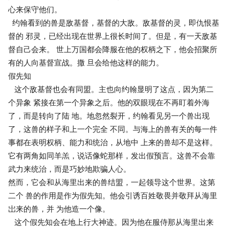
心来保守他们。
约翰看到的兽是敌基督，基督的大敌。敌基督的灵，即仇恨基
督的 邪灵，已经出现在世界上很长时间了。但是，有一天敌基
督自己会来。 世上万国都会降服在他的权柄之下，他会招聚所
有的人向基督宣战。撒 旦会给他这样的能力。
假先知
这个敌基督也会有同盟。主也向约翰显明了这点，因为第二
个异象 紧接在第一个异象之后。他的双眼现在不再盯着外海
了，而是转向了陆 地。地忽然裂开，约翰看见另一个兽出现
了，这兽的样子和上一个完全 不同。与海上的兽有关的每一件
事都在表明权柄、能力和统治，从地中 上来的兽却不是这样。
它有两角如同羊羔，说话像蛇那样，发出假预言。这兽不会靠
武力来统治，而是巧妙地欺骗人心。
然而，它会和从海里出来的兽结盟，一起领导这个世界。这第
二个 兽的作用是作为假先知。他会引诱百姓敬畏并敬拜从海里
岀来的兽，并 为他造一个像。
这个假先知会在地上行大神迹。因为他在服侍那从海里出来