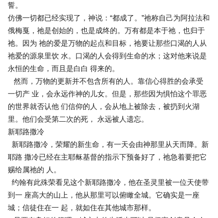
誓。
仿佛一切都已经实现了，神说：“都成了。”祂称自己为阿拉法和
俄梅戛，祂是创始的，也是成终的。万有都是本于祂，也归于
祂。因为 祂的爱是万物的起点和目标，祂要让那些口渴的人从
祂爱的源泉里饮 水。口渴的人会得到生命的水；这对他来说是
永恒的生命，而且是白白 得来的。
然而，万物的更新并不包含所有的人。靠信心得胜的会承受
一切产 业，会永远作神的儿女。但是，那些因为惧怕这个罪恶
的世界就否认他 们信仰的人，会从地上被除去，被扔到火湖
里。他们会受第二次的死， 永远被人遗忘。
新耶路撒冷
新耶路撒冷，荣耀的新生命，有一天会由神那里从天而降。新
耶路 撒冷已经在主耶稣基督的指示下预备好了，祂急着要把它
赐给属祂的 人。
约翰有此殊荣看见这个新耶路撒冷，他在圣灵里被一位天使带
到一 座高大的山上，他从那里可以俯瞰全城。它确实是一座
城；信徒住在一 起，就如住在其他城市那样。