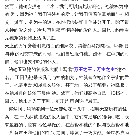
然而，祂确实拥有一个名，我们可以借此认识祂。祂被称为神
的 道，因为祂向我们讲述神的爱，让我们借着信靠祂而与神相
交。然而， 身为神的道，祂也把信徒和非信徒分开了。除了带
来神的爱之外，祂也 审判那些拒绝神的爱的人。因此，约翰看
见祂穿的长袍上沾满了血。
天上的万军穿着明亮洁白的细麻衣，骑着白马跟随祂。耶稣把
与神 的相交带来的时候，他们曾经服侍祂。如今，在审判的时
候，他们也要 作祂的仆人。
约翰看到祂的衣服和大腿上写着“
万王之王，万主之主”
这个
名。 正因为祂带来我们与神的相交，神就膏立祂作全宇宙的君
王。祂要用爱 和恩典来统治。甚至地上的君王都要向祂降服，
在祂恩典的统治下服侍 祂。然而，他们却高举自己、抵挡祂，
因此，祂来是为了审判，尤其是 审判这些君王。
突然间，约翰看到一位天使站在日头中，召唤天空所有的猛
禽。在 一大群被摧毁的敌人当中，它们有足够的猎物可吃，既
有显赫的，也有 地位卑微的。在基督和祂的军队与敌基督和地
上所有君王和他们的军队 之间，爆发了一场大战。全世界成为