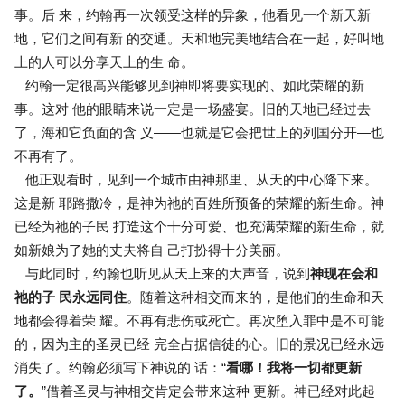
事。后 来，约翰再一次领受这样的异象，他看见一个新天新
地，它们之间有新 的交通。天和地完美地结合在一起，好叫地
上的人可以分享天上的生 命。
约翰一定很高兴能够见到神即将要实现的、如此荣耀的新
事。这对 他的眼睛来说一定是一场盛宴。旧的天地已经过去
了，海和它负面的含 义——也就是它会把世上的列国分开—也
不再有了。
他正观看时，见到一个城市由神那里、从天的中心降下来。
这是新 耶路撒冷，是神为祂的百姓所预备的荣耀的新生命。神
已经为祂的子民 打造这个十分可爱、也充满荣耀的新生命，就
如新娘为了她的丈夫将自 己打扮得十分美丽。
与此同时，约翰也听见从天上来的大声音，说到
神现在会和
祂的子 民永远同住
。随着这种相交而来的，是他们的生命和天
地都会得着荣 耀。不再有悲伤或死亡。再次堕入罪中是不可能
的，因为主的圣灵已经 完全占据信徒的心。旧的景况已经永远
消失了。约翰必须写下神说的 话：“
看哪！我将一切都更新
了。
”借着圣灵与神相交肯定会带来这种 更新。神已经对此起