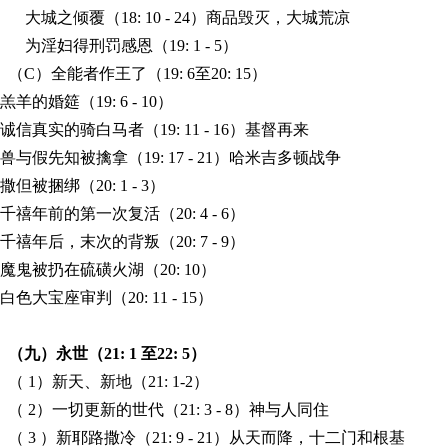
大城之倾覆（18: 10 - 24）商品毁灭，大城荒凉
为淫妇得刑罚感恩（
19: 1 - 5
）
（C）全能者作王了（19: 6至20: 15）
羔羊的婚筵（
19: 6 - 10
）
诚信真实的骑白马者（19: 11 - 16）基督再来
兽与假先知被擒拿（19: 17 - 21）哈米吉多顿战争
撒但被捆绑（
20: 1 - 3
）
千禧年前的第一次复活（
20: 4 - 6
）
千禧年后，末次的背叛（
20: 7 - 9
）
魔鬼被扔在硫磺火湖（
20: 10
）
白色大宝座审判（
20: 11 - 15
）
（九）永世（21: 1 至22: 5）
（ 1）新天、新地（21: 1-2）
（ 2）一切更新的世代（21: 3 - 8）神与人同住
（ 3 ）新耶路撒冷（21: 9 - 21）从天而降，十二门和根基