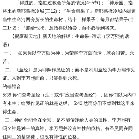
『得胜的』指胜过教会堕落的情况(4~5节)；『神乐园』指
将来的新耶路撒冷城(三12)；『生命树果子』新耶路撒冷城内街道
当中生命河两旁所长的生命树，结十二样果子，每月都结果子(廿
二1~2)；『赐给他吃』意指得以预尝，而不必等到将来。
【揭露新天地】新天地的解经：生命果=话语（李万熙的话
语）
一， 如果你以李万熙为神，为荣耀李万熙而活，就会很苦。永
苦。
二。《圣经》是为耶稣作见证的；而不是利用圣经为李万熙作见
证。来到李万熙面前，只能得到永死。
约翰福音
5:39 你们查考圣经（注：或作“应当查考圣经”），因你们以为内中
有永生；给我作见证的就是这经。 5:40 然而你们不肯到我这里来
得生命。
三，神的全能全在全知，是不能传递给人类的属性。李万熙有
吗？神是独一的真神。李万熙并没有神性的位格。有圣灵同在同
住同工的基督徒，也没有神性的位格。