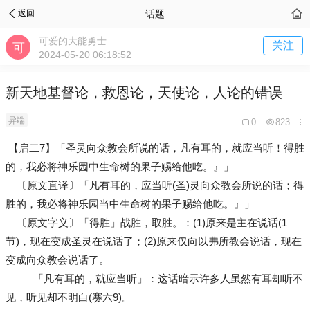
话题
返回
可爱的大能勇士
关注
2024-05-20 06:18:52
新天地基督论，救恩论，天使论，人论的错误
异端
0
823
【启二7】「圣灵向众教会所说的话，凡有耳的，就应当听！得胜
的，我必将神乐园中生命树的果子赐给他吃。』」
〔原文直译〕「凡有耳的，应当听(圣)灵向众教会所说的话；得
胜的，我必将神乐园当中生命树的果子赐给他吃。』」
〔原文字义〕「得胜」战胜，取胜。：(1)原来是主在说话(1
节)，现在变成圣灵在说话了；(2)原来仅向以弗所教会说话，现在
变成向众教会说话了。
「凡有耳的，就应当听」：这话暗示许多人虽然有耳却听不
见，听见却不明白(赛六9)。