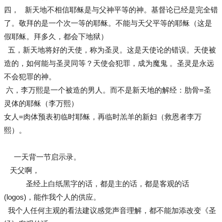
四， 新天地不相信耶稣是与父神平等的神。基督论已经是完全错
了。敬拜的是一个次一等的耶稣。不能与天父平等的耶稣（这是
假耶稣。拜多久，都会下地狱）
五，新天地将好的天使，称为圣灵。这是天使论的错误。天使被
造的，如何能与圣灵同等？天使会犯罪，成为魔鬼 。圣灵是永远
不会犯罪的神。
六，李万熙是一个被造的男人。而不是新天地的解经：肋骨=圣
灵体的耶稣（李万熙）
女人=肉体预表初临时耶稣，再临时羔羊的新妇（救恩者李万
熙）。
一天背一节启示录。
天父啊，
圣经上白纸黑字的话，都是主的话，都是客观的话
(logos)，能作我个人的供应。
我个人任何主观的看法建议感觉声音理解，都不能加添改变《圣