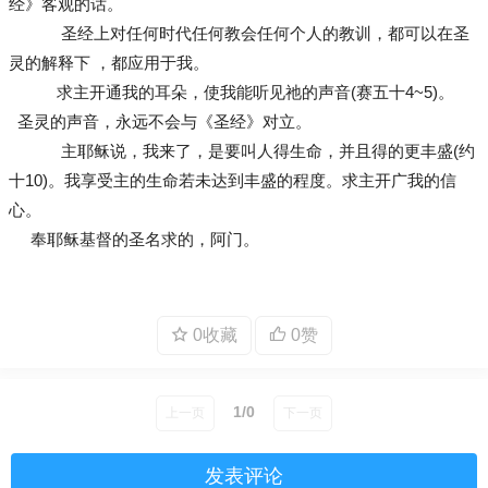
经》客观的话。
圣经上对任何时代任何教会任何个人的教训，都可以在圣
灵的解释下 ，都应用于我。
求主开通我的耳朵，使我能听见祂的声音(赛五十4~5)。
圣灵的声音，永远不会与《圣经》对立。
主耶稣说，我来了，是要叫人得生命，并且得的更丰盛(约
十10)。我享受主的生命若未达到丰盛的程度。求主开广我的信
心。
奉耶稣基督的圣名求的，阿门。
0收藏
0赞
1/0
上一页
下一页
发表评论