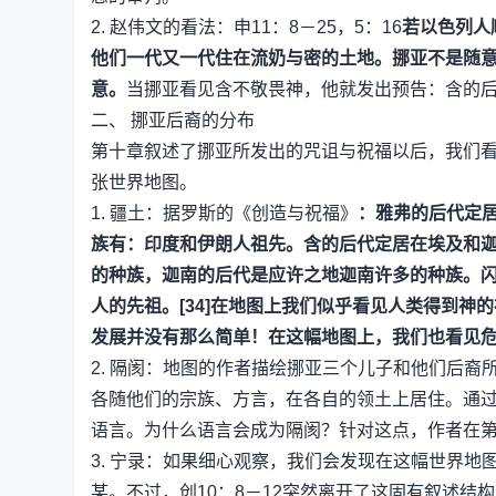
2. 赵伟文的看法：申11：8－25，5：16
若以色列人
他们一代又一代住在流奶与密的土地。挪亚不是随
意。
当挪亚看见含不敬畏神，他就发出预告：含的
二、 挪亚后裔的分布
第十章叙述了挪亚所发出的咒诅与祝福以后，我们
张世界地图。
1. 疆土：据罗斯的《创造与祝福》
：雅弗的后代定居
族有：印度和伊朗人祖先。含的后代定居在埃及和
的种族，迦南的后代是应许之地迦南许多的种族。闪
人的先祖。[34]在地图上我们似乎看见人类得到
发展并没有那么简单！在这幅地图上，我们也看见
2. 隔阂：地图的作者描绘挪亚三个儿子和他们后裔
各随他们的宗族、方言，在各自的领土上居住。通
语言。为什么语言会成为隔阂？针对这点，作者在
3. 宁录：如果细心观察，我们会发现在这幅世界
某。不过，创10：8－12突然离开了这固有叙述