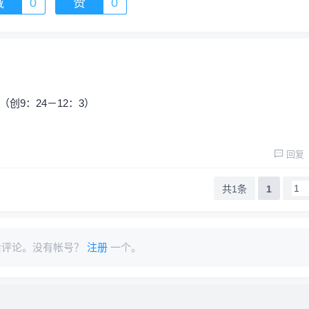
藏
0
赞
0
创9：24－12：3）
回复
共1条
1
后评论。没有帐号？
注册
一个。