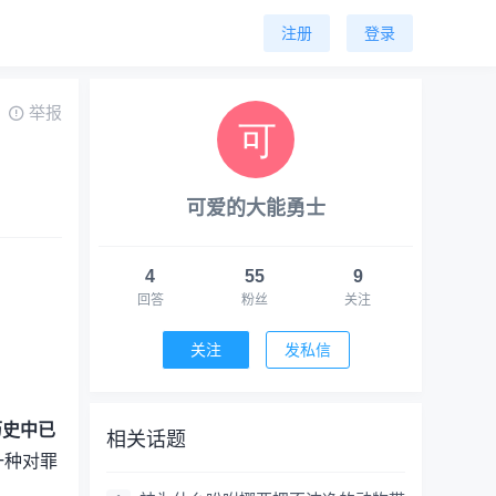
注册
登录
举报
可爱的大能勇士
4
55
9
回答
粉丝
关注
关注
发私信
历史中已
相关话题
一种对罪