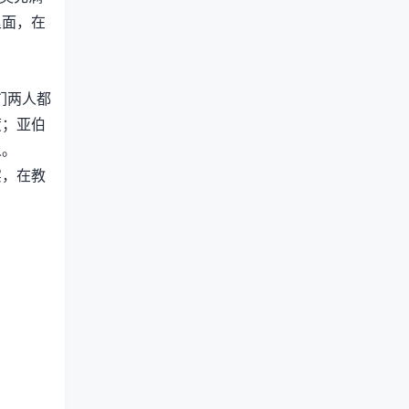
里面，在
们两人都
度；亚伯
人。
实，在教