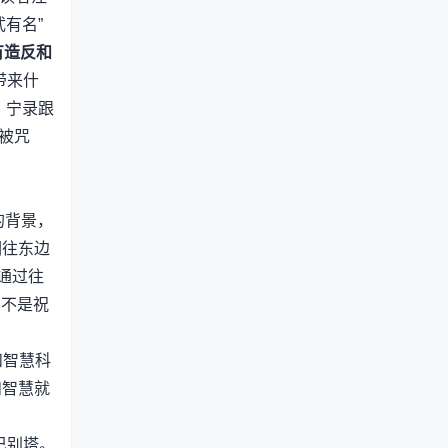
有名”
有造反和
带来什
，宁录跟
被咒
的背景，
们往东边
要通过往
的不是祝
和智慧科
和智慧就
巴别塔。