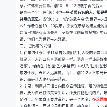
意，传递重要信息。创10：8－12记载了含的后人
是同一个字。在创6：4中一些
英武有名的人，都是
背叛的意思。
当创6：1－7的“英武有名”为世界
么？作者在创10：10提示，宁录在示拿地建立他
建造巴别塔有密切关系。罗斯在《创造与祝福》中认为
诅，他们也为世界带来咒诅。
三、 巴比塔的咒诅
1. 往东边迁移：第11章告诉我们为何人类的语言
就是天下人的口音言语都是一样。语言一样该是好事
迁移”。端纳在《创世记文学诠释》中认为“往东边迁移”
东方迁移，表达人远离神。而且，创11:2人不单
福，而是让人离神越来越远。
2. 宁录：利用共同语言向民众宣传建塔，塔的特
技，要为自己打造美善生活，还要传扬他们的名，
足够了。宁录真正要建造的，是一个国度，
在这国
3. 变乱语言：面对宁录和巴别塔，神在创11：5