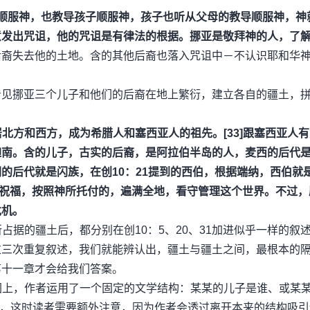
顺服神，也教导孩子顺服神，孩子也听从父母的教导顺服神，神
意发出咒诅，他的咒诅是有律法的根据。挪亚是敬拜神的人，了
后裔失去他的土地。含的其他后裔也落入咒诅中－不认识耶和华
看见挪亚三个儿子和他们的后裔在地上繁衍，建立各自的疆土，
北方和西方，成为希腊人和塞西亚人的祖先。[33]跟塞西亚人
迦南。含的儿子，古实的后裔，是阿拉伯半岛的人，麦西的后代
的后代就是闪族，在创10：21提到的西伯，根据端纳，西伯就
神的祝福，按照神所托付的，遍满全地，看守管理这个世界。不过，
危机。
所占据的疆土后，都分别在创10：5、20、31加进似乎一样的叙
过三次重复叙述，我们就能辨认出，疆土与疆土之间，最根本的
第十一章才会给我们答案。
地图上，作者运用了一个固定的文学结构：某某的儿子是谁、或某
结构，这时读者需要额外注意，因为作者会透过离开本来的结构吸