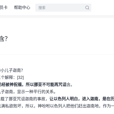
员卡
帮助中心
含？
的小儿子迦南？
个解释：[32]
已经被神祝福，所以挪亚不可能再咒诅
含。
儿子迦南，显示一种平行的关系。
记载了挪亚咒诅迦南的事故，
让以色列人明白，进入迦南，是在
充满私欲败坏，所以，神吩咐以色列人把他们赶出迦南地，作为