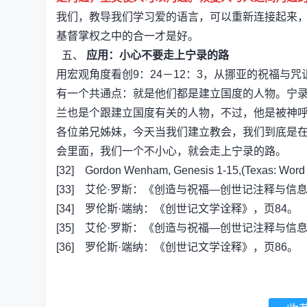
我们，教导我们学习爱的语言，可以重新连接起来
基督掌权之中的合一才是好。
五、
应用：小心不要走上宁录的路
用宏观角度看创9：24－12：3，从挪亚的祝福
有一个共通点：就是他们都是建立国度的人物。宁
兰也是个跟建立国度有关的人物，不过，他是被神
各位弟兄姊妹，今天当我们建立教会，我们到底是
会里面，我们一个不小心，就会走上宁录的路。
[32] Gordon Wenham, Genesis 1-15,(Texas: Word P
[33] 艾伦·罗斯：《创造与祝福—创世记注释与信息
[34] 罗伦斯·端纳：《创世记文学诠释》，页84。
[35] 艾伦·罗斯：《创造与祝福—创世记注释与信息
[36] 罗伦斯·端纳：《创世记文学诠释》，页86。