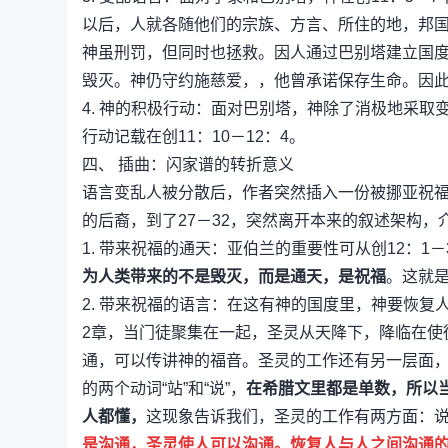
以后，人就各随他们的宗族、方言、所住的地，邦
神虽刑罚，但同时也拯救。因人通过巴别塔建立国
毁灭。神仍守约施慈爱，，他曾承诺保存生命。因
4. 神的积极行动：面对巴别塔，神除了消极地采
行动记载在创11：10－12：4。
四、 插曲：闪家谱的转折意义
语言变乱人被分散后，作者突然插入一份被挪亚祝福
的后裔，到了27－32，突然离开本来的叙述架构，
1. 带来祝福的通天：亚伯兰的重要性可从创12：1
为人类带来的不是毁灭，而是通天，是祝福
。这就
2. 带来祝福的语言：在这有神的国度里，神要恢
2章，当门徒聚集在一起，圣灵从天降下，降临在使
通，可以传讲神的福音。圣灵的工作还有另一层面，
的两个动词“站”和“说”，
在希腊文里都是单数，所以
人都懂，
这现象告诉我们，圣灵的工作有两方面：
是沟通，圣灵使人可以沟通。恢复人与人之间沟通