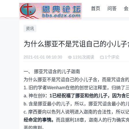
首页
问答
会
资讯
为什么挪亚不是咒诅自己的小儿子
2021-01-01 08:10:30
1191次阅读
1个评论
一、 挪亚咒诅含的儿子迦南
为什么挪亚不是咒诅自己的小儿子含，而是咒诅含
1. 旧约学者Wenham在他的创世记注释里，归纳了三
a. 神在创9
：1已经祝福了挪亚和他的儿子，因为含
b. 含是挪亚最小的儿子，所以，挪亚咒诅含最小的
c. 摩西要向以色列人说明进入迦南的合法性，所以
经命定的事情。
而且据利18章，迦南人的行为确实
恶的审判。