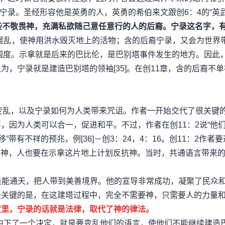
－宁录。圣经形容他是英勇的人，英勇的希伯来文跟创6：4的“英武
些不敬畏神，充满私欲随己意任意行的人的后裔。宁录这名字，
带来混乱，使神用洪水毁灭地上的活物；含的后裔宁录，又会为世界
的国度。示拿就是后来的巴比伦，是巴别塔事件发生的地方。因此
，宁录就是建造巴别塔的领袖[35]。在创11章，含的后裔不单
会变乱，以及宁录如何为人类带来咒诅。作者一开始交代了很关键
，因为人类可以合一，促进和平。不过，作者在创11：2说“他
带有不祥的预兆，例[36]－创3：24，4：16。创11：2作者
离开神，人也要在示拿这片地上计划反抗神。当时，共通语言带来
色是能通天，把人带到美善境界。他的宣导非常成功，凝聚了民众
最关键的是，在这建塔过程中，完全不需要神，只需要人的力量
度里，宁录的话就是法律，取代了神的律法。
－7中下了一个决定，就是要变乱他们的语言，使他们不能继续建造