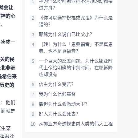
神为什么吩咐挪亚把不洁净的动物带
就会让
进方舟？
解神的心
《你可以选择祝福或咒诅》为什么是
错的？
神。
耶稣为什么说自己比父小？
拼凑成一
［转］为什么「恩典福音」不是真恩
典，也不是真福音？
有关的民
一个巨大的反差问题。为什么挪亚时
代上帝给明确的审判时间，在耶稣降
是北非洲
临却没有
是希伯来
信主为什么受苦？
历史的
我为什么信仰基督
述：他们
撒但为什么会激动大卫？
隔阂就是
好人为什么会死去？
从挪亚方舟透视史前人类的伟大工程
某生某
引读者注