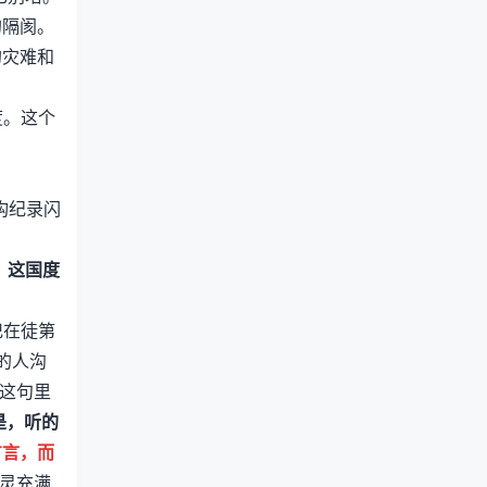
的隔阂。
的灾难和
度。这个
构纪录闪
，这国度
记在徒第
的人沟
，这句里
是，听的
方言，而
圣灵充满