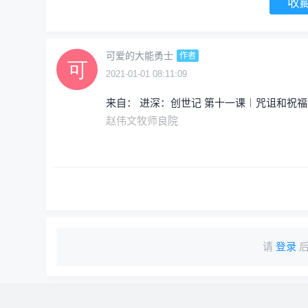
收
可爱的大能勇士
作者
2021-01-01 08:11:09
来自： 进深：创世记 第十一课︱咒诅和祝福（
赵伟文牧师
良院
请
登录