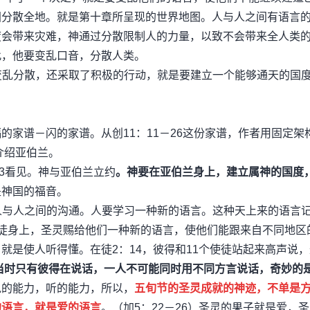
国分散全地。就是第十章所呈现的世界地图。人与人之间有语言
度会带来灾难，神通过分散限制人的力量，以致不会带来全人类
此，他要变乱口音，分散人类。
取变乱分散，还采取了积极的行动，就是要建立一个能够通天的国
的家谱－闪的家谱。从创11：11－26这份家谱，作者用固定架
介绍亚伯兰。
－3看见。神与亚伯兰立约
。神要在亚伯兰身上，建立属神的国度
是神国的福音。
复人与人之间的沟通。人要学习一种新的语言。这种天上来的语言
徒身上，圣灵赐给他们一种新的语言，使他们能跟来自不同地区
就是使人听得懂。在徒2：14，彼得和11个使徒站起来高声说
当时只有彼得在说话，一人不可能同时用不同方言说话，奇妙的
说的能力，听的能力，所以，
五旬节的圣灵成就的神迹，不单是
的语言，就是爱的语言
。（加5：22－26）圣灵的果子就是爱，