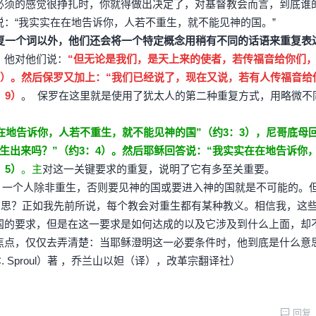
必须的感觉很挣扎时，你就得做出决定了，对基督教会而言，到底谁
：“我实实在在地告诉你，人若不重生，就不能见神的国。”
一个词以外，他们还会将一个特定概念用稍有不同的话语来重复表
，他对他们说：
“但无论是我们，是天上来的使者，若传福音给你们
8）。然后保罗又加上：“我们已经说了，现在又说，若有人传福音给
：9）
。 保罗在这里就是使用了犹太人的第二种重复方式，用略微不
在地告诉你，人若不重生，就不能见神的国”（约3：3），尼哥底母
生出来吗？”（约3：4）。然后耶稣回答说：“我实实在在地告诉你
：5）
。主
对这一关键要求的重复，说明了它有多至关重要。
一个人除非重生，否则要见神的国或要进入神的国就是不可能的。
意思？正如我先前所说，每个教会对重生都有某种教义。相信我，这
国的要求，但是在这一要求是如何达成的以及它涉及到什么上面，却
焦点，仅仅去弄清楚：当耶稣澄明这一必要条件时，他到底是什么意
 Sproul）著 ，乔兰山以妲（译），改革宗翻译社）
回复