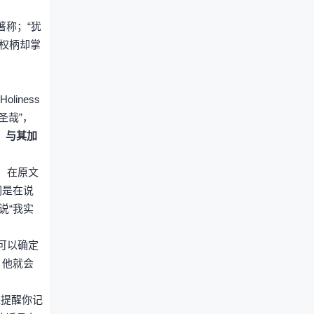
著称；“犹
权柄却掌
iness
圣哉”，
，与其加
始，在原文
们是在说
说“我实
可以确定
，他就会
先提醒你记