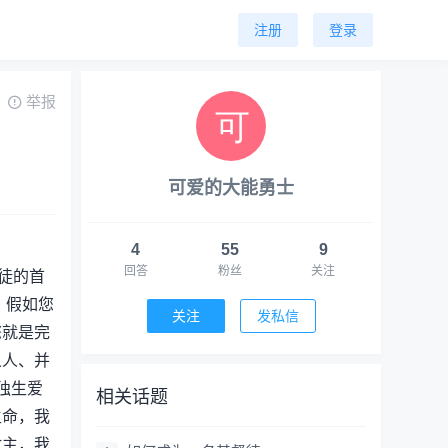
注册
登录
举报
可爱的大能勇士
4
55
9
回答
粉丝
关注
徒的首
。假如您
关注
发私信
您就是完
义人、并
独生爱
相关话题
生命，我
救主，我