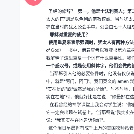
圣经的修辞？
第一，他是个法利赛人；第
太人的官”则是以色列的宗教权威。当时犹
握在当时的犹太公会手中。公会由七〸人组
耶稣对重复的使用？
使用重复来表示强调时，犹太人有两种方法
of God）一书中，借着查考以赛亚书第六
我解释了这里重复一个词有什么重要性。我
一个感叹号，或是使用斜体字，他们会做的
当耶稣引入他的必要条件时，他没有仅仅说：
中，就是“阿门，阿门”。我们英文的 ame
“实在是的”或“诚然是我心所愿”。时不时
实在在地”时，他就好比是在说：“你最好在
在我曾经的神学课堂上我会对学生说：“你
它一定会出现在试卷上。”当耶稣说“我实实
说：“我实实在在地告诉你们”。
这个周日早晨将有成千上万的美国牧师站着