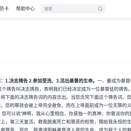
员卡
帮助中心
1.决志祷告 2.参加受洗、3.活出基督的生命。
一、要成为基督
这个祷告叫决志祷告，表明我们已经决定成为一位基督徒的祷告
后将下面的决志祷告词的内容念出。当您念完下面这个祷告词，
起，您的罪就会被上帝完全赦免、而在上帝面前成为一位无罪的
。您可以说“神啊，我从心里相信，你是独一的真神，你曾派你的
架上，第三天复活，救我脱离死亡和罪恶的权势，赐给我永恒的
脱离罪恶，现在，我邀请耶稣基督进入我的生命，成为我个人的