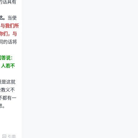
的话具有
达。
当使
，与我们所
你们，与
同的话将
回答说：
，人若不
但是这就
些教义不
不都有一
思。
引用