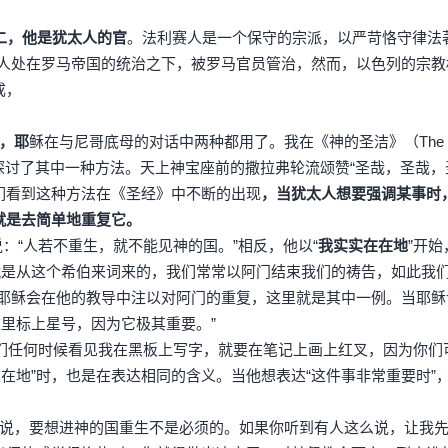
二，他是犹太人的官
。法利赛人是一个保守的宗派，以严苛恪守律法
太人处在罗马帝国的统治之下，被罗马官员管治，然而，以色列的宗教
成，
，耶
稣在与尼哥底母的对话中两种都用了。我在《神的圣洁》（The Hol
章探讨了其中一种方法。天上神宝座前的撒拉弗轮流颂赞“圣哉，圣哉，
们看到这种方法在《圣经》中不断的出现
，当犹太人想要强调某事时
就是去简单地重复它。
“人若不重生，就不能见神的国。”相反，他以“
我实实在在地
”开
n 就是从这个希伯来词来的，我们常常以阿门结束我们的祷告，如此我
地，耶稣会在他的教导中注以对阿门的重复，这里就是其中一例。当耶稣
这里标上星号，因为它极其重要。”
们任何时候看见我在黑板上写字，就要在笔记上画上红叉，因为你们
在在地”时，也是在表达相同的含义。当他想表达“这件事非常重要时”
说，要想进神的国重生不是必须的。如果你听到有人这么说，让我