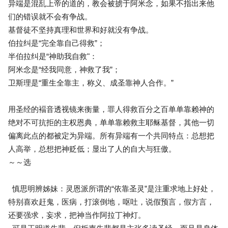
异端是混乱上帝的道的，教会被掳于阿米念，如果不指出来他
们的错误就不会有争战。
基督徒不坚持真理和世界和好就没有争战。
伯拉纠是“完全靠自己得救”；
半伯拉纠是“神助我自救"：
阿米念是“经我同意，神救了我”；
卫斯理是“重生全靠主，称义、成圣靠神人合作。”
用圣经的褔音透视镜来衡量，罪人得救百分之百单单靠赖神的
绝对不可抗拒的主权恩典，单单靠赖救主耶稣基督，其他一切
偏离此点的都被定为异端。所有异端有一个共同特点：总想把
人高举，总想把神贬低；显出了人的自大与狂傲。
～～选
慎思明辨姊妹：灵恩派所谓的“依靠圣灵”是注重求地上好处，
特别喜欢赶鬼，医病，打滚倒地，呕吐，说假预言，假方言，
还要强求，妄求，把神当作阿拉丁神灯。