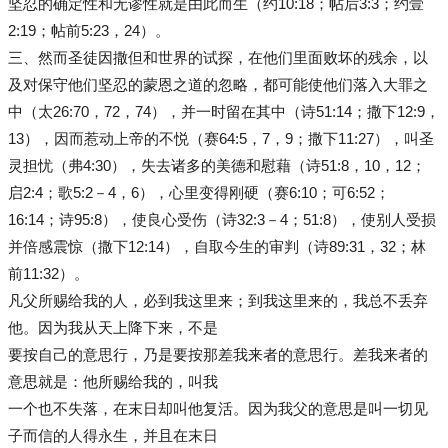
坚忍的确定性和无谬性就是由此而生（约10:18；帖后3:3；约壹
2:19；帖前5:23，24）。
三、然而圣徒因撒但和世界的试探，在他们里面败坏的残余，以
及对保守他们坚忍的蒙恩之道的忽略，都可能使他们落入大罪之
中（太26:70，72，74），并一时留在其中（诗51:14；撒下12:9，
13），因而惹动上帝的不悦（赛64:5，7，9；撒下11:27），叫圣
灵担忧（弗4:30），失去诸多的美德和慰藉（诗51:8，10，12；
启2:4；歌5:2－4，6），心里变得刚硬（赛6:10；可6:52；
16:14；诗95:8），使良心受伤（诗32:3－4；51:8），使别人受损
并倍感震惊（撒下12:14），自取今生的审判（诗89:31，32；林
前11:32）。
凡⽗所赐给我的⼈，必到我这⾥来；到我这⾥来的，我总不丢弃
他。因为我从天上降下来，不是
要按⾃⼰的意思⾏，乃是要按那差我来者的意思⾏。差我来者的
意思就是：他所赐给我的，叫我
⼀个也不失落，在末⽇却叫他复活。因为我⽗的意思是叫⼀切⻅
⼦⽽信的⼈得永⽣，并且在末⽇