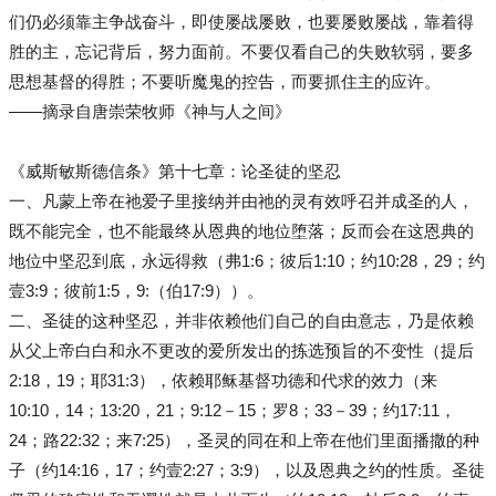
们仍必须靠主争战奋斗，即使屡战屡败，也要屡败屡战，靠着得
胜的主，忘记背后，努力面前。不要仅看自己的失败软弱，要多
思想基督的得胜；不要听魔鬼的控告，而要抓住主的应许。
——摘录自唐崇荣牧师《神与人之间》
《威斯敏斯德信条》第十七章：论圣徒的坚忍
一、凡蒙上帝在祂爱子里接纳并由祂的灵有效呼召并成圣的人，
既不能完全，也不能最终从恩典的地位堕落；反而会在这恩典的
地位中坚忍到底，永远得救（弗1:6；彼后1:10；约10:28，29；约
壹3:9；彼前1:5，9:（伯17:9））。
二、圣徒的这种坚忍，并非依赖他们自己的自由意志，乃是依赖
从父上帝白白和永不更改的爱所发出的拣选预旨的不变性（提后
2:18，19；耶31:3），依赖耶稣基督功德和代求的效力（来
10:10，14；13:20，21；9:12－15；罗8；33－39；约17:11，
24；路22:32；来7:25），圣灵的同在和上帝在他们里面播撒的种
子（约14:16，17；约壹2:27；3:9），以及恩典之约的性质。圣徒