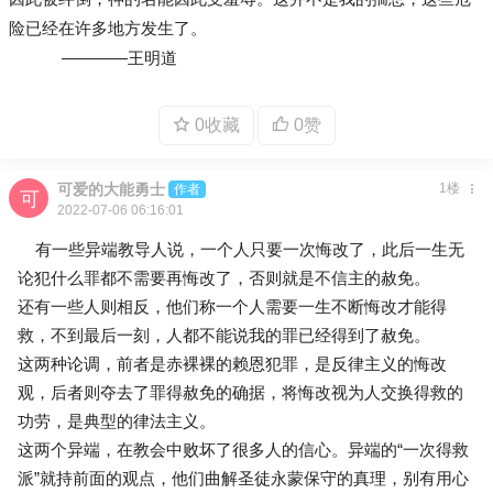
险已经在许多地方发生了。
————王明道
0收藏
0赞
可爱的大能勇士
1楼
作者
2022-07-06 06:16:01
有一些异端教导人说，一个人只要一次悔改了，此后一生无
论犯什么罪都不需要再悔改了，否则就是不信主的赦免。
还有一些人则相反，他们称一个人需要一生不断悔改才能得
救，不到最后一刻，人都不能说我的罪已经得到了赦免。
这两种论调，前者是赤裸裸的赖恩犯罪，是反律主义的悔改
观，后者则夺去了罪得赦免的确据，将悔改视为人交换得救的
功劳，是典型的律法主义。
这两个异端，在教会中败坏了很多人的信心。异端的“一次得救
派”就持前面的观点，他们曲解圣徒永蒙保守的真理，别有用心