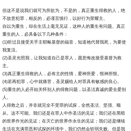
但这不是说我们就可为所欲为，不是的，真正重生得救的人，绝
不故意犯罪，相反的，必谨言慎行，以好行为荣耀主。
自以为重生，却在生活上毫无见证，这种人的重生有问题。真正
重生的人，必具备以下几种条件：
(1)听过且接受关乎主耶稣基督的福音，知道祂代替我死，为要使
我复活。
(2)圣灵光照我，让我知道自己是罪人，愿意悔改接受基督为救
主。
(3)真正重生得救的人，必有主的性情，爱神所爱，恨神所恨。
(4)若再犯罪，心中就痛苦，圣灵赐给人对罪具有敏感的良心。
(5)重生的人必开始关怀别人的得救问题，以圣洁真诚的爱去爱别
人。
人得救之后，并非就完全不受罪的试探，全然圣洁、坚强、顺
从。这不可能。我们还是在罪人中作圣洁的见证；我们还在黑暗
的世界作光的见证；在灭亡的世界作永生的见证；我们还是继续
生活在充满罪恶和试探的环境中，我们仍然会软弱失败。但是我