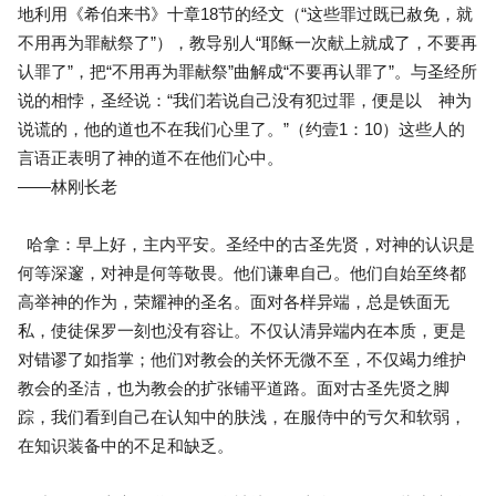
地利用《希伯来书》十章18节的经文（“这些罪过既已赦免，就
不用再为罪献祭了”），教导别人“耶稣一次献上就成了，不要再
认罪了”，把“不用再为罪献祭”曲解成“不要再认罪了”。与圣经所
说的相悖，圣经说：“我们若说自己没有犯过罪，便是以 神为
说谎的，他的道也不在我们心里了。”（约壹1：10）这些人的
言语正表明了神的道不在他们心中。
——林刚长老
哈拿：早上好，主内平安。圣经中的古圣先贤，对神的认识是
何等深邃，对神是何等敬畏。他们谦卑自己。他们自始至终都
高举神的作为，荣耀神的圣名。面对各样异端，总是铁面无
私，使徒保罗一刻也没有容让。不仅认清异端内在本质，更是
对错谬了如指掌；他们对教会的关怀无微不至，不仅竭力维护
教会的圣洁，也为教会的扩张铺平道路。面对古圣先贤之脚
踪，我们看到自己在认知中的肤浅，在服侍中的亏欠和软弱，
在知识装备中的不足和缺乏。