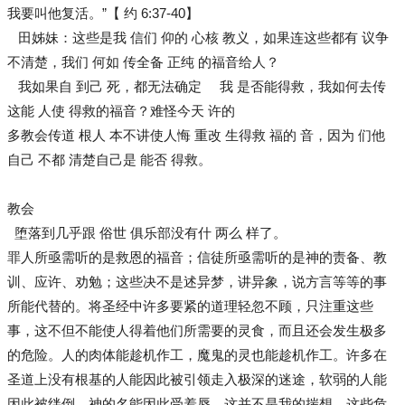
我要叫他复活。”【 约 6:37-40】
田姊妹：这些是我 信们 仰的 ⼼核 教义，如果连这些都有 议争
不清楚，我们 何如 传全备 正纯 的福⾳给⼈？
我如果⾃ 到⼰ 死，都⽆法确定 我 是否能得救，我如何去传
这能 ⼈使 得救的福⾳？难怪今天 许的
多教会传道 根⼈ 本不讲使⼈悔 重改 ⽣得救 福的 ⾳，因为 们他
⾃⼰ 不都 清楚⾃⼰是 能否 得救。
教会
堕落到⼏乎跟 俗世 俱乐部没有什 两么 样了。
罪人所亟需听的是救恩的福音；信徒所亟需听的是神的责备、教
训、应许、劝勉；这些决不是述异梦，讲异象，说方言等等的事
所能代替的。将圣经中许多要紧的道理轻忽不顾，只注重这些
事，这不但不能使人得着他们所需要的灵食，而且还会发生极多
的危险。人的肉体能趁机作工，魔鬼的灵也能趁机作工。许多在
圣道上没有根基的人能因此被引领走入极深的迷途，软弱的人能
因此被绊倒，神的名能因此受羞辱。这并不是我的揣想，这些危