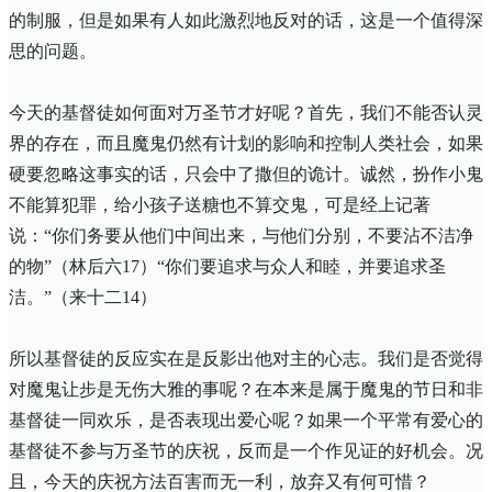
的制服，但是如果有人如此激烈地反对的话，这是一个值得深
思的问题。
今天的基督徒如何面对万圣节才好呢？首先，我们不能否认灵
界的存在，而且魔鬼仍然有计划的影响和控制人类社会，如果
硬要忽略这事实的话，只会中了撒但的诡计。诚然，扮作小鬼
不能算犯罪，给小孩子送糖也不算交鬼，可是经上记著
说：“你们务要从他们中间出来，与他们分别，不要沾不洁净
的物”（林后六
17
）“你们要追求与众人和睦，并要追求圣
洁。”（来十二
14
）
所以基督徒的反应实在是反影出他对主的心志。我们是否觉得
对魔鬼让步是无伤大雅的事呢？在本来是属于魔鬼的节日和非
基督徒一同欢乐，是否表现出爱心呢？如果一个平常有爱心的
基督徒不参与万圣节的庆祝，反而是一个作见证的好机会。况
且，今天的庆祝方法百害而无一利，放弃又有何可惜？