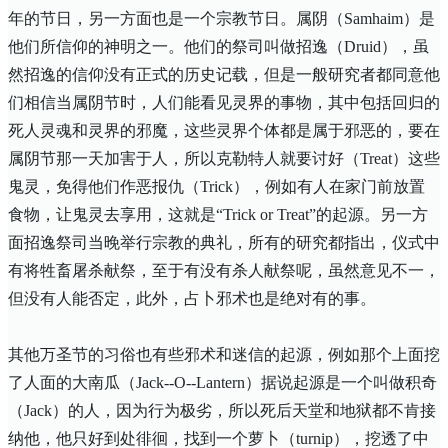
年的节日，另一方面也是一个宗教节日。属阴（
Samhaim
）是
他们所信仰的神明之一。他们的祭司叫做招逸（
Druid
），虽
然招逸的信仰没有正式的历史记载，但是一般研究者都同意他
们相信当属阴节时，人们能看见灵界的事物，其中包括回归的
死人灵魂和灵界的邪魔，这些灵界个体都是属于邪恶的，要在
属阴节那一天加害于人，所以克勒特人就要讨好（
Treat
）这些
鬼灵，免得他们作恶报仇（
Trick
），例如有人在家门前放置
食物，让鬼灵去享用，这就是“
Trick or Treat
”的起源。另一方
面招逸祭司当晚举行宗教的典礼，所有的研究都指出，仪式中
有将牲畜屠杀献祭，至于有没有杀人献祭呢，虽然意见不一，
但没有人能否定，此外，占卜邪术也是绝对有的事。
其他万圣节的习俗也有些邪术和迷信的起源，例如那个上面挖
了人面的大南瓜（
Jack--O--Lantern
）据说起源是一个叫做积奇
（
Jack
）的人，因为行为极劣，所以死后天堂和地狱都不肯接
纳他，他只好到处徘徊，找到一个萝卜（
turnip
），挖透了中