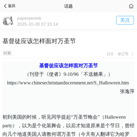
话题
返回
paperpenink
关注
2025-10-28 07:15:14
基督徒应该怎样面对万圣节
时事
0
278
基督徒应该怎样面对万圣节
（刊登于《使者》
9-10/96
「不送糖果」）
https://www.chinesechristiandiscernment.net/S_Halloween.htm
张逸萍
初到美国的时候，听见同学提起“万圣节晚会”（
Halloween
party
），以为是个化装舞会，以后才知道原来是个节日，曾经
向几个地道美国人请教何谓万圣节
（
今天有人翻译它为哈罗