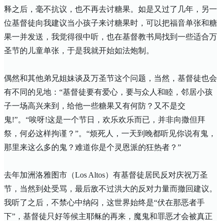
释之后，毫不抗议，也不再去讨糖果。如是又过了几年，另一
位基督徒向我建议当小孩子来讨糖果时，可以把福音单张和糖
果一并发送，我觉得很中听，也在基督教书局找到一些适合万
圣节的儿童单张，于是我就开始如法炮制。
偶然和其他弟兄姐妹谈及万圣节这个问题，当然，基督徒也会
有不同的见地：“基督徒要有爱心，要与众人和睦，邻居小孩
子一场高兴来到，给他一些糖果又有何防？又不是交
鬼
!
”。“唉呀
!
这是一个节日，欢乐欢乐而已，并非向撒但拜
祭，何必这样拘谨？”。“烦死人，一天到晚都听见你说有鬼，
那里来这么多的鬼？难道你是个灵恩派的狂热者？”
去年加洲洛雅图市（
Los Altos
）有基督徒居民反对庆祝万圣
节，当然到处受骂，最后敌不过洪大的反对力量而撤回建议。
我听了之后，不禁心中纳闷，这世界始终是“伏在那恶者手
下”，基督徒只好等候主耶稣的再来，魔鬼和罪恶才会被真正