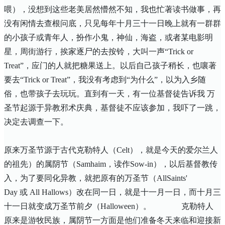
喂
）
，没想到这些老美居然懵然不知，我也忙著读书做事，再
没有闲情去查根问底，只见每年十月三十一日晚上就有一群群
的小孩子或青年人，扮作小鬼，神仙，海盗，或者某电影明
星，周街游行，挨家逐尸的去按铃，大叫一声“
Trick or
Treat
”，应门的人就把糖果送上。以后自己孩子稍长，也嚷著
要去“
Trick or Treat
”，我没有考虑到“为什么”，以为入乡随
俗，也带孩子去玩玩。直到有一天，有一位基督徒告诉我 万
圣节起源于异教邪术庆典，基督徒不应该参加，我吓了一跳，
决定去调查一下。
原来万圣节源于古代克勒特人（
Celt
），就是今天的爱尔兰人
的祖先）的属阴节（
Samhaim
，读作
Sow-in
），以后基督教传
入，为了要同化异教，就把原有的万圣节（
AllSaints'
Day
或
All Hallows
）改在同一日，就是十一月一日，而十月三
十一日就变成万圣节前夕（
Halloween
）。
克勒特人
原来是游牧民族，属阴节一方面是他们准备冬天来临和迎接新