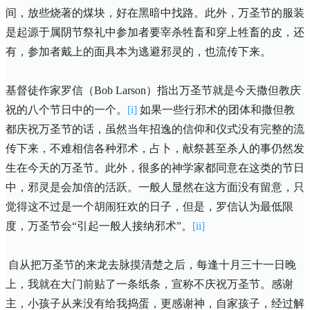
间，放些烧著的煤块，好在黑暗中找路。此外，万圣节的服装
是起源于属阴节祭礼中参加者要宰杀牲畜和穿上牲畜的皮，还
有，参加者戴上的面具本为逃避邪灵的，也流传下来。
基督徒作家罗信（
Bob Larson
）指出万圣节就是今天撒但教庆
祝的八个节日中的一个。
[i]
如果一些行邪术的团体和撒但教
都庆祝万圣节的话，虽然当年招逸的信仰和仪式没有完整的流
传下来，不难相信各种邪术，占卜，献祭甚至杀人的事仍然发
生在今天的万圣节。此外，很多的神学家都同意在这类的节日
中，邪灵是会加倍的活跃。一般人显然在这方面没有留意，只
觉得这不过是一个胡闹狂欢的日子，但是，罗信认为最低限
度，万圣节会“引起一般人接纳邪术”。
[ii]
自从把万圣节的来龙去脉摸清楚之后，每逢十月三十一日晚
上，我就在大门前贴了一条纸条，宣称不庆祝万圣节。感谢
主，小孩子从来没有给我捣蛋，更感谢神，自家孩子，经过解