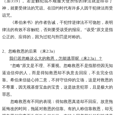
（加
3:19）。若是触犯或不顺服天使所传的律法就是得罪了
神，就要受律法的咒诅。在旧约时代有许多人因干犯律法而受
诅咒。
《希伯来书》的作者告诫，干犯悖逆律法不可饶恕，表明
律法的有效不容触犯，否则要受该受的报应。“该受”原文是指
公正的、应得的，因为过犯与刑罚是对称的。
2、忽略救恩的后果 （来2:3a）
我们若忽略这么大的救恩，怎能逃罪呢（来2:3a）？
“忽略”原文是不理、不重视。忽略救恩不是指那些因无知
逼迫信仰的人，而是得知救恩却不执意去回应，不去完全信
靠。希伯来信徒心持二意，不持守信仰的立场，这是对救恩的
不尊重，因无视基督宝血的宝贵，这是故意犯罪，且是极大的
罪恶。
忽略救恩有不同的表现：得知救恩真道却不回应。故意拖
延悔改的时间，拖延对救恩的信靠。有的人称信靠救恩，却无