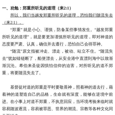
一、劝勉：郑重所听见的道理（来2:1）
所以，我们当越发郑重所听见的道理，恐怕我们随流失去
（来2:1）。
“郑重” 就是小心、谨慎，防备某些事情发生。“越发郑重
所听见的道理”，就是要更加谨慎所听见的道理，即对神道的
态度要严肃、认真，确信并去遵行，恐怕自己会得罪神。
“随流”原文指被冲走、漂走，被动、站立不住。“随流失
去”犹如锚链断了，船便漂去，从安全港中直漂到海中以致渐
渐沉沦。希伯来圣徒因惧怕信仰的迫害，对所听见的道不郑
重，将要随流失去了。
基督徒对道的郑重是平时要敬畏神，照着神的道去行，藉
着神的道塑造自己的品格，生命就有深度，能够在逆境中前
进。在小事上对道不郑重，不执意回应，当环境考验来临时就
容易随波逐流，容易被罪恶、世界的潮流、宗教等各种文化同