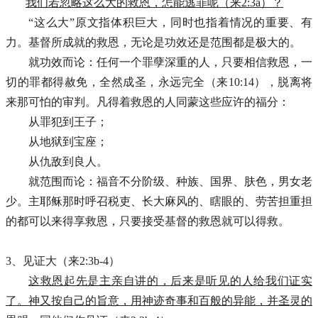
我们若忽略这么大的救恩，怎能逃罪呢（来2:3a）？
“这么大”原文指体积巨大，同时也指着情况的重要、有
力。基督所成就的救恩，无论是功效还是范围都是极大的。
就功效而论：任何一个罪孽深重的人，只要相信救恩，一
切的罪都得赦免，全然成圣，永远完全（来10:14），脱离将
来那可怕的审判。凡得着救恩的人同蒙这些应许的福分：
从罪犯到王子；
从地狱到宝座；
从仇敌到良人。
就范围而论：福音不分阶级、种族、国界、肤色，男女老
少。主耶稣那时呼召税吏、长大麻风的、瞎眼的、劳苦担重担
的都可以来得享救恩，只要接受基督的救恩就可以得救。
3、见证大（来2:3b-4）
这救恩起先是主亲自讲的，后来是听见的人给我们证实
了。神又按自己的旨意，用神迹奇事和百般的异能，并圣灵的