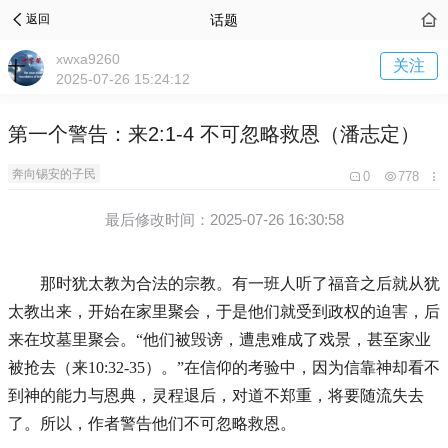
话题
返回
xwxa9260
关注
2025-07-26 15:24:12
第一个警告：来2:1-4 不可忽略救恩（潘志定）
奔向锡安的子民
0
778
最后修改时间：2025-07-26 16:30:58
那时犹太教为合法的宗教。有一班人听了福音之后就从犹
太教出来，开始在家里聚会，于是他们就受到政权的迫害，后
来在坟墓里聚会。
“
他们被毁谤，遭患难成了戏景，甚至家业
被抢去（来10:32-35）。”在信仰的考验中，因为信靠神却看不
到神的能力与恩典，灵程退后，对道不郑重，将要随流失去
了。所以，作者警告他们不可忽略救恩。