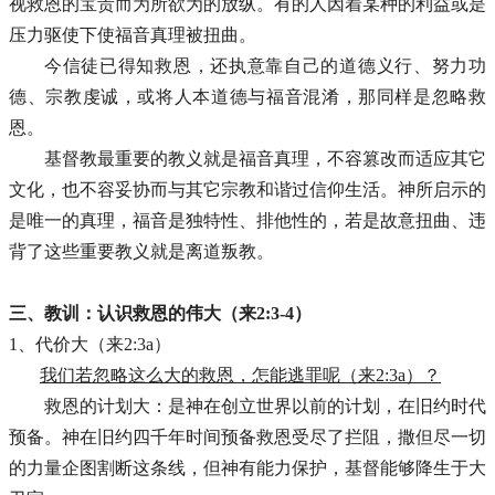
视救恩的宝贵而为所欲为的放纵。有的人因着某种的利益或是
压力驱使下使福音真理被扭曲。
今信徒已得知救恩，还执意靠自己的道德义行、努力功
德、宗教虔诚，或将人本道德与福音混淆，那同样是忽略救
恩。
基督教最重要的教义就是福音真理，不容篡改而适应其它
文化，也不容妥协而与其它宗教和谐过信仰生活。神所启示的
是唯一的真理，福音是独特性、排他性的，若是故意扭曲、违
背了这些重要教义就是离道叛教。
三、教训：认识救恩的伟大（来2:3-4）
1、代价大（来2:3a）
我们若忽略这么大的救恩，怎能逃罪呢（来2:3a）？
救恩的计划大：是神在创立世界以前的计划，在旧约时代
预备。神在旧约四千年时间预备救恩受尽了拦阻，撒但尽一切
的力量企图割断这条线，但神有能力保护，基督能够降生于大