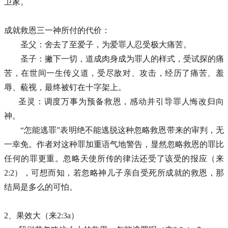
卫家。
成就救恩三一神所付的代价：
圣父：舍去了至爱子，为爱罪人忍受极大痛苦。
圣子：撇下一切，道成肉身成为罪人的样式，受试探的痛
苦，在世间一生传义道，受尽敌对、攻击，经历了痛苦、羞
辱、藐视，最终被钉在十字架上。
圣灵：调度万事为预备救恩，感动并引导罪人悔改归向
神。
“怎能逃罪”表明绝不能逃脱这种忽略救恩带来的审判，无
一幸免。
作者对这种罪加重语气地警告，显然忽略救恩的罪比
任何的罪更重。忽略天使所传的律法还受了该受的报应（来
2
:2），可想而知，若忽略神儿子亲自受死所成就的救恩，那
结局是多么的可怕。
2、果效大（来2:3a）