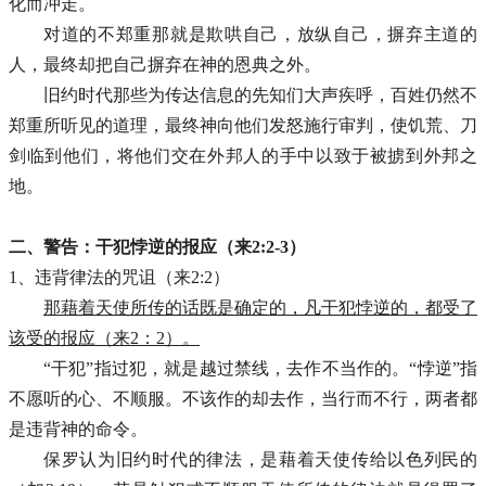
化而冲走。
对道的不郑重那就是欺哄自己，放纵自己，摒弃主道的
人，最终却把自己摒弃在神的恩典之外。
旧约时代那些为传达信息的先知们大声疾呼，百姓仍然不
郑重所听见的道理，最终神向他们发怒施行审判，使饥荒、刀
剑临到他们，将他们交在外邦人的手中以致于被掳到外邦之
地。
二、警告：干犯悖逆的报应（来2:2-3）
1、违背律法的咒诅（来2:2）
那藉着天使所传的话既是确定的，凡干犯悖逆的，都受了
该受的报应（来2：2）。
“干犯”指过犯，就是越过禁线，去作不当作的。“悖逆”指
不愿听的心、不顺服。不该作的却去作，当行而不行，两者都
是违背神的命令。
保罗认为旧约时代的律法，是藉着天使传给以色列民的