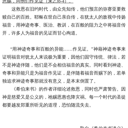
恩赐，同他们作见证（来
2:3b-4）。
这救恩在旧约时代，由众先知传，他们预言的弥赛亚要救
赎自己的百姓。耶稣在世自己亲自传，在犹太人的敌视中传扬
福音，用神迹奇事、医治、教训，在百般的阻力之中将福音传
开，许多人为福音的见证而甘心殉道。
“用神迹奇事和百般的异能……
作见证。
”
神藉神迹奇事来
证明福音对犹太人来说极为重要，因他们固守传统、律法，若
不是神迹伴随，他们是不会相信福音的真实。同时看到神迹、
奇事和异能只是为福音作见证，是伴随着福音而赐下的，若单
独追求神迹奇事那就没有意义，是本末倒置了。
《希伯来书》的作者详细论述救恩，同时也严肃警告。因
神是慈爱又是公义的，祂赐恩惠也降灾祸。每一个时代的圣徒
都要越发郑重所听见的道理，恐怕随流失去。